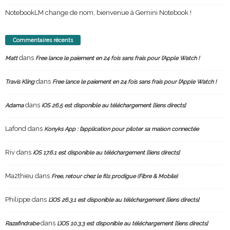
NotebookLM change de nom, bienvenue à Gemini Notebook !
Commentaires récents
dans
Matt
Free lance le paiement en 24 fois sans frais pour l’Apple Watch !
dans
Travis Kling
Free lance le paiement en 24 fois sans frais pour l’Apple Watch !
dans
Adama
iOS 26.5 est disponible au téléchargement [liens directs]
Lafond
dans
Konyks App : l’application pour piloter sa maison connectée
Riv
dans
iOS 17.6.1 est disponible au téléchargement [liens directs]
Ma2thieu
dans
Free, retour chez le fils prodigue (Fibre & Mobile)
Philippe
dans
L’iOS 26.3.1 est disponible au téléchargement [liens directs]
dans
Razafindrabe
L’iOS 10.3.3 est disponible au téléchargement [liens directs]