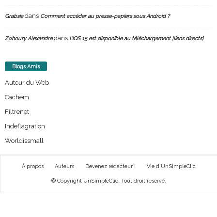
dans
Grabsia
Comment accéder au presse-papiers sous Android ?
dans
Zohoury Alexandre
L’iOS 15 est disponible au téléchargement [liens directs]
Blogs Amis
Autour du Web
Cachem
Filtrenet
Indeflagration
Worldissmall
À propos
Auteurs
Devenez rédacteur !
Vie d’UnSimpleClic
© Copyright UnSimpleClic. Tout droit réservé.