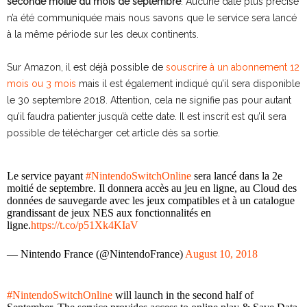
seconde moitié du mois de septembre
. Aucune date plus précise
n’a été communiquée mais nous savons que le service sera lancé
à la même période sur les deux continents.
Sur Amazon, il est déjà possible de
souscrire à un abonnement 12
mois ou 3 mois
mais il est également indiqué qu’il sera disponible
le 30 septembre 2018. Attention, cela ne signifie pas pour autant
qu’il faudra patienter jusqu’à cette date. Il est inscrit est qu’il sera
possible de télécharger cet article dès sa sortie.
Le service payant
#NintendoSwitchOnline
sera lancé dans la 2e
moitié de septembre. Il donnera accès au jeu en ligne, au Cloud des
données de sauvegarde avec les jeux compatibles et à un catalogue
grandissant de jeux NES aux fonctionnalités en
ligne.
https://t.co/p51Xk4KIaV
— Nintendo France (@NintendoFrance)
August 10, 2018
#NintendoSwitchOnline
will launch in the second half of