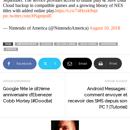
September. The service provides access to online play & Save Data
Cloud backup in compatible games and a growing library of NES
titles with added online play.
https://t.co/74Hzxk9spt
pic.twitter.com/JtNgmjnilE
— Nintendo of America (@NintendoAmerica)
August 10, 2018
TAGS
ABONNEMENT
CLOUD
JEU EN LIGNE
JEUX VIDEO
NINTENDO
SWITCH
Facebook
X
Email
Print
Article précédent
Article suivant
Google fête le 187ème
Android Messages :
anniversaire d’Ebenezer
comment envoyer et
Cobb Morley [#Doodle]
recevoir des SMS depuis son
PC ? [Tutoriel]