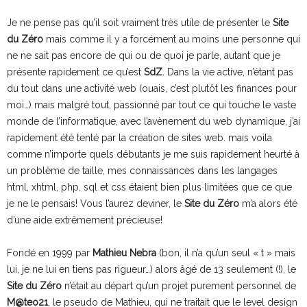
Je ne pense pas qu’il soit vraiment très utile de présenter le
Site
du Zéro
mais comme il y a forcément au moins une personne qui
ne ne sait pas encore de qui ou de quoi je parle, autant que je
présente rapidement ce qu’est
SdZ
. Dans la vie active, n’étant pas
du tout dans une activité web (ouais, c’est plutôt les finances pour
moi…) mais malgré tout, passionné par tout ce qui touche le vaste
monde de l’informatique, avec l’avènement du web dynamique, j’ai
rapidement été tenté par la création de sites web. mais voila
comme n’importe quels débutants je me suis rapidement heurté à
un problème de taille, mes connaissances dans les langages
html, xhtml, php, sql et css étaient bien plus limitées que ce que
je ne le pensais! Vous l’aurez deviner, le
Site du Zéro
m’a alors été
d’une aide extrêmement précieuse!
Fondé en 1999 par
Mathieu Nebra
(bon, il n’a qu’un seul « t » mais
lui, je ne lui en tiens pas rigueur…) alors âgé de 13 seulement (!), le
Site du Zéro
n’était au départ qu’un projet purement personnel de
M@teo21
, le pseudo de Mathieu, qui ne traitait que le level design