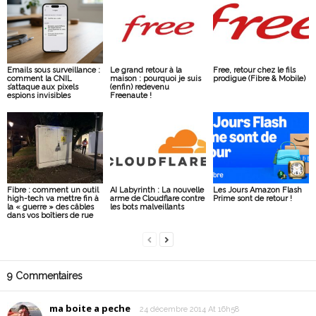
Emails sous surveillance :
Le grand retour à la
Free, retour chez le fils
comment la CNIL
maison : pourquoi je suis
prodigue (Fibre & Mobile)
s’attaque aux pixels
(enfin) redevenu
espions invisibles
Freenaute !
Fibre : comment un outil
AI Labyrinth : La nouvelle
Les Jours Amazon Flash
high-tech va mettre fin à
arme de Cloudflare contre
Prime sont de retour !
la « guerre » des câbles
les bots malveillants
dans vos boîtiers de rue
9 Commentaires
ma boite a peche
24 décembre 2014 At 16h58