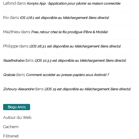
Lafond
dans
Konyks App : l’application pour piloter sa maison connectée
Riv
dans
iOS 17.6.1 est disponible au téléchargement [liens directs]
Ma2thieu
dans
Free, retour chez le fils prodigue (Fibre & Mobile)
Philippe
dans
L’iOS 26.3.1 est disponible au téléchargement [liens directs]
dans
Razafindrabe
L’iOS 10.3.3 est disponible au téléchargement [liens directs]
dans
Grabsia
Comment accéder au presse-papiers sous Android ?
dans
Zohoury Alexandre
L’iOS 15 est disponible au téléchargement [liens directs]
Blogs Amis
Autour du Web
Cachem
Filtrenet