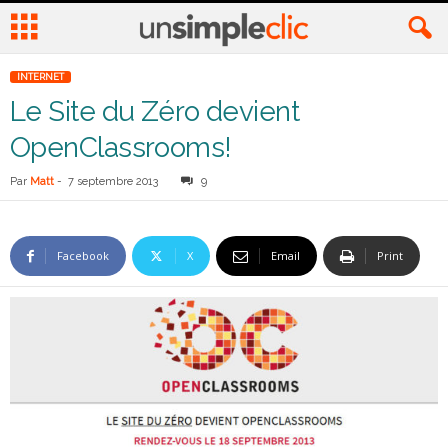
INTERNET
Le Site du Zéro devient
OpenClassrooms!
Par
Matt
-
7 septembre 2013
9
Facebook
X
Email
Print