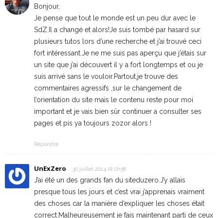
Bonjour,
Je pense que tout le monde est un peu dur avec le
SdZ.Il a changé et alors!Je suis tombé par hasard sur
plusieurs tutos lors d’une recherche et j’ai trouvé ceci
fort intéressant.Je ne me suis pas aperçu que j’étais sur
un site que j’ai découvert il y a fort longtemps et ou je
suis arrivé sans le vouloir.Partout,je trouve des
commentaires agressifs ,sur le changement de
l’orientation du site mais le contenu reste pour moi
important et je vais bien sûr continuer a consulter ses
pages et pis ya toujours zozor alors !
Répondre
UnExZero
30 juillet 2014 At 0h38
J’ai été un des grands fan du siteduzero.J’y allais
presque tous les jours et c’est vrai j’apprenais vraiment
des choses car la manière d’expliquer les choses était
correct.Malheureusement je fais maintenant parti de ceux