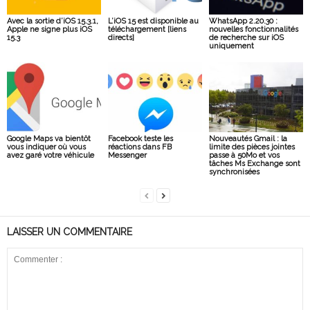
Avec la sortie d’iOS 15.3.1,
L’iOS 15 est disponible au
WhatsApp 2.20.30 :
Apple ne signe plus iOS
téléchargement [liens
nouvelles fonctionnalités
15.3
directs]
de recherche sur iOS
uniquement
Google Maps va bientôt
Facebook teste les
Nouveautés Gmail : la
vous indiquer où vous
réactions dans FB
limite des pièces jointes
avez garé votre véhicule
Messenger
passe à 50Mo et vos
tâches Ms Exchange sont
synchronisées
LAISSER UN COMMENTAIRE