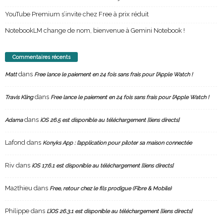
YouTube Premium s’invite chez Free à prix réduit
NotebookLM change de nom, bienvenue à Gemini Notebook !
Commentaires récents
dans
Matt
Free lance le paiement en 24 fois sans frais pour l’Apple Watch !
dans
Travis Kling
Free lance le paiement en 24 fois sans frais pour l’Apple Watch !
dans
Adama
iOS 26.5 est disponible au téléchargement [liens directs]
Lafond
dans
Konyks App : l’application pour piloter sa maison connectée
Riv
dans
iOS 17.6.1 est disponible au téléchargement [liens directs]
Ma2thieu
dans
Free, retour chez le fils prodigue (Fibre & Mobile)
Philippe
dans
L’iOS 26.3.1 est disponible au téléchargement [liens directs]