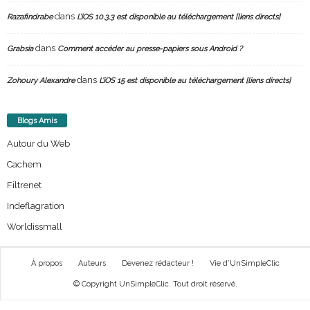
dans
Razafindrabe
L’iOS 10.3.3 est disponible au téléchargement [liens directs]
dans
Grabsia
Comment accéder au presse-papiers sous Android ?
dans
Zohoury Alexandre
L’iOS 15 est disponible au téléchargement [liens directs]
Blogs Amis
Autour du Web
Cachem
Filtrenet
Indeflagration
Worldissmall
À propos
Auteurs
Devenez rédacteur !
Vie d’UnSimpleClic
© Copyright UnSimpleClic. Tout droit réservé.