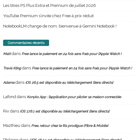
Les titres PS Plus Extra et Premium de juillet 2026
YouTube Premium s’invite chez Free à prix réduit
NotebookLM change de nom, bienvenue à Gemini Notebook !
Commentaires récents
dans
Matt
Free lance le paiement en 24 fois sans frais pour l’Apple Watch !
dans
Travis Kling
Free lance le paiement en 24 fois sans frais pour l’Apple Watch !
dans
Adama
iOS 26.5 est disponible au téléchargement [liens directs]
Lafond
dans
Konyks App : l’application pour piloter sa maison connectée
Riv
dans
iOS 17.6.1 est disponible au téléchargement [liens directs]
Ma2thieu
dans
Free, retour chez le fils prodigue (Fibre & Mobile)
Philippe
dans