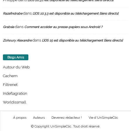
L’iOS 26.3.1 est disponible au téléchargement [liens directs]
dans
Razafindrabe
L’iOS 10.3.3 est disponible au téléchargement [liens directs]
dans
Grabsia
Comment accéder au presse-papiers sous Android ?
dans
Zohoury Alexandre
L’iOS 15 est disponible au téléchargement [liens directs]
Blogs Amis
Autour du Web
Cachem
Filtrenet
Indeflagration
Worldissmall
À propos
Auteurs
Devenez rédacteur !
Vie d’UnSimpleClic
© Copyright UnSimpleClic. Tout droit réservé.