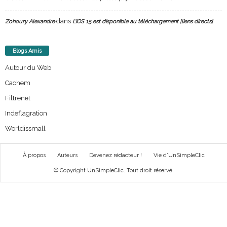
dans
Zohoury Alexandre
L’iOS 15 est disponible au téléchargement [liens directs]
Blogs Amis
Autour du Web
Cachem
Filtrenet
Indeflagration
Worldissmall
À propos
Auteurs
Devenez rédacteur !
Vie d’UnSimpleClic
© Copyright UnSimpleClic. Tout droit réservé.