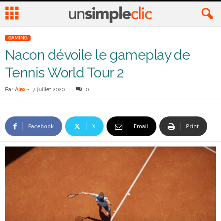
GAMING
Nacon dévoile le gameplay de
Tennis World Tour 2
Par
Alex
-
7 juillet 2020
0
Facebook
X
Email
Print