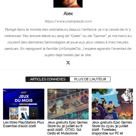
Alex
https://www.unsimpleclic.com
Plongé dans le monde des ordinateurs depuis l'enfance, je n'ai cessé de m'y
intéresser. Pas encore élevé au rang de "Geek" ou de "Gamer", je me tiens au
courant des dernières technologies et joue aux jeux vidéos à mes heures
perdues. En rejoignant la famille UnSimpleClic, j'espère agrandir l'éventail de
sujets déjà traités par le site.
ARTICLES CONNEXES
PLUS DE L'AUTEUR
Les titres PlayStation Plus
Jeux gratuits Epic Games
Jeux gratuits Epic Games
Essential d’août 2026
Store du 30 juillet au 6
Store du 23 au 30 juillet
août 2026 : OTXO, Sol
2026 : Foretales,
Cesto et Mutazione
disponible sur PC et