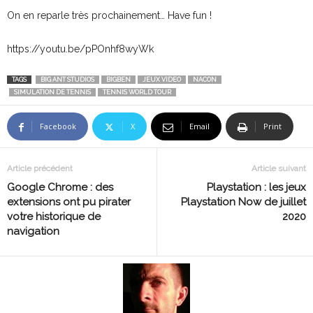
On en reparle très prochainement… Have fun !
https://youtu.be/pPOnhf8wyWk
TAGS
BIG ANT STUDIOS
BIGBEN
JEUX VIDEO
NACON
SIMULATION DE TENNIS
TENNIS WORLD TOUR
Facebook
X
Email
Print
Article précédent
Article suivant
Google Chrome : des
Playstation : les jeux
extensions ont pu pirater
Playstation Now de juillet
votre historique de
2020
navigation