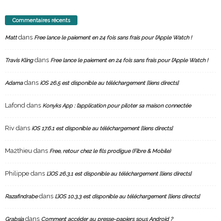
Commentaires récents
dans
Matt
Free lance le paiement en 24 fois sans frais pour l’Apple Watch !
dans
Travis Kling
Free lance le paiement en 24 fois sans frais pour l’Apple Watch !
dans
Adama
iOS 26.5 est disponible au téléchargement [liens directs]
Lafond
dans
Konyks App : l’application pour piloter sa maison connectée
Riv
dans
iOS 17.6.1 est disponible au téléchargement [liens directs]
Ma2thieu
dans
Free, retour chez le fils prodigue (Fibre & Mobile)
Philippe
dans
L’iOS 26.3.1 est disponible au téléchargement [liens directs]
dans
Razafindrabe
L’iOS 10.3.3 est disponible au téléchargement [liens directs]
dans
Grabsia
Comment accéder au presse-papiers sous Android ?