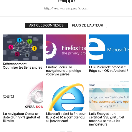
Philippe
http://www.unsimpleclic.com
ARTICLES CONNEXES
PLUS DE L'AUTEUR
Référencement :
Firefox Focus : le
Et si Microsoft proposait
Optimiser les liens ancres
navigateur qui protège
Edge sur iOS et Android ?
votre vie privée
Le navigateur Opera se
Microsoft : c’est la fin pour
Let’s Encrypt : un
dote d’un VPN gratuit et
IE 8, 9 et 10 à compter du
certificat SSL gratuit et
illimité
12 janvier 2016
reconnu par tous les
navigateurs