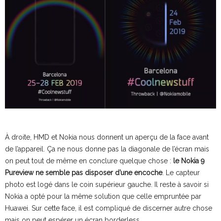
À droite, HMD et Nokia nous donnent un aperçu de la face avant
de l’appareil. Ça ne nous donne pas la diagonale de l’écran mais
on peut tout de même en conclure quelque chose :
le Nokia 9
Pureview ne semble pas disposer d’une encoche
. Le capteur
photo est logé dans le coin supérieur gauche. Il reste à savoir si
Nokia a opté pour la même solution que celle empruntée par
Huawei. Sur cette face, il est compliqué de discerner autre chose
mais on peut espérer un écran borderless.