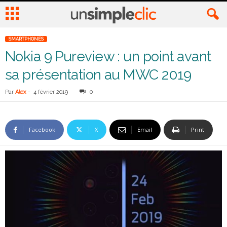
SMARTPHONES
Nokia 9 Pureview : un point avant
sa présentation au MWC 2019
Par
Alex
-
4 février 2019
0
Facebook
X
Email
Print