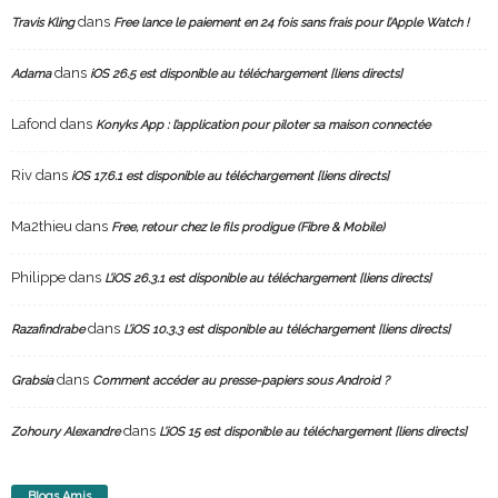
dans
Travis Kling
Free lance le paiement en 24 fois sans frais pour l’Apple Watch !
dans
Adama
iOS 26.5 est disponible au téléchargement [liens directs]
Lafond
dans
Konyks App : l’application pour piloter sa maison connectée
Riv
dans
iOS 17.6.1 est disponible au téléchargement [liens directs]
Ma2thieu
dans
Free, retour chez le fils prodigue (Fibre & Mobile)
Philippe
dans
L’iOS 26.3.1 est disponible au téléchargement [liens directs]
dans
Razafindrabe
L’iOS 10.3.3 est disponible au téléchargement [liens directs]
dans
Grabsia
Comment accéder au presse-papiers sous Android ?
dans
Zohoury Alexandre
L’iOS 15 est disponible au téléchargement [liens directs]
Blogs Amis