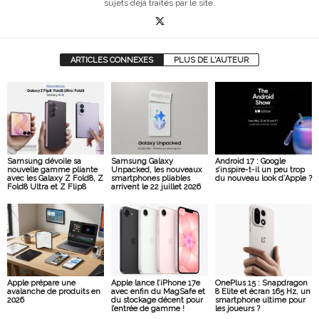
sujets déjà traités par le site.
ARTICLES CONNEXES
PLUS DE L'AUTEUR
Samsung dévoile sa
Samsung Galaxy
Android 17 : Google
nouvelle gamme pliante
Unpacked, les nouveaux
s’inspire-t-il un peu trop
avec les Galaxy Z Fold8, Z
smartphones pliables
du nouveau look d’Apple ?
Fold8 Ultra et Z Flip8
arrivent le 22 juillet 2026
Apple prépare une
Apple lance l’iPhone 17e
OnePlus 15 : Snapdragon
avalanche de produits en
avec enfin du MagSafe et
8 Elite et écran 165 Hz, un
2026
du stockage décent pour
smartphone ultime pour
l’entrée de gamme !
les joueurs ?