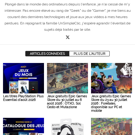
Plongé dans le monde des ordinateurs depuis l'enfance, je n'ai cessé de m'y
intéresser. Pas encore élevé au rang de "Geek" ou de "Gamer", je me tiens au
courant des dernières technologies et joue aux jeux vidéos à mes heures
perdues. En rejoignant la famille UnSimpleClic, j'espère agrandir l'éventail de
sujets déjà traités par le site.
ARTICLES CONNEXES
PLUS DE L'AUTEUR
Les titres PlayStation Plus
Jeux gratuits Epic Games
Jeux gratuits Epic Games
Essential d’août 2026
Store du 30 juillet au 6
Store du 23 au 30 juillet
août 2026 : OTXO, Sol
2026 : Foretales,
Cesto et Mutazione
disponible sur PC et
mobile