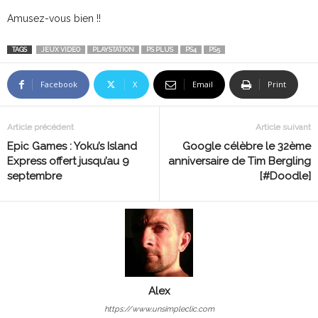
Amusez-vous bien !!
TAGS
JEUX VIDEO
PLAYSTATION
PS PLUS
PS4
PS5
Facebook
X
Email
Print
Article précédent
Article suivant
Epic Games : Yoku’s Island
Google célèbre le 32ème
Express offert jusqu’au 9
anniversaire de Tim Bergling
septembre
[#Doodle]
Alex
https://www.unsimpleclic.com