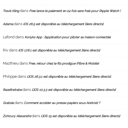
dans
Travis Kling
Free lance le paiement en 24 fois sans frais pour l’Apple Watch !
dans
Adama
iOS 26.5 est disponible au téléchargement [liens directs]
Lafond
dans
Konyks App : l’application pour piloter sa maison connectée
Riv
dans
iOS 17.6.1 est disponible au téléchargement [liens directs]
Ma2thieu
dans
Free, retour chez le fils prodigue (Fibre & Mobile)
Philippe
dans
L’iOS 26.3.1 est disponible au téléchargement [liens directs]
dans
Razafindrabe
L’iOS 10.3.3 est disponible au téléchargement [liens directs]
dans
Grabsia
Comment accéder au presse-papiers sous Android ?
dans
Zohoury Alexandre
L’iOS 15 est disponible au téléchargement [liens directs]