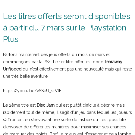
Les titres offerts seront disponibles
à partir du 7 mars sur le Playstation
Plus
Parlons.maintenant des jeux offerts du mois de mars et
commençons par la PS4. Le 1er titre offert est donc
Tearaway
Unfloded
qui n’est effectivement pas une nouveauté mais qui reste
une très belle aventure.
https://youtu.be/vSSeU_srVlE
Le 2ème titre est
Disc Jam
qui est plutôt difficile à décrire mais
rapidement tout de même, il s’agit d’un jeu dans lequel les joueurs
s’affrontent en s’envoyant une sorte de frisbee qu’il est possible
d’envoyer de différentes manières pour maximiser ses chances
de marquer des points. Bref, le mieux est d’essayer et cela tombe