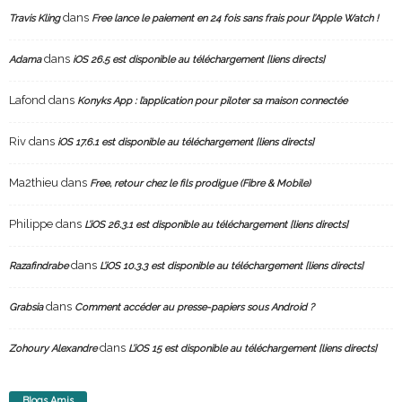
dans
Travis Kling
Free lance le paiement en 24 fois sans frais pour l’Apple Watch !
dans
Adama
iOS 26.5 est disponible au téléchargement [liens directs]
Lafond
dans
Konyks App : l’application pour piloter sa maison connectée
Riv
dans
iOS 17.6.1 est disponible au téléchargement [liens directs]
Ma2thieu
dans
Free, retour chez le fils prodigue (Fibre & Mobile)
Philippe
dans
L’iOS 26.3.1 est disponible au téléchargement [liens directs]
dans
Razafindrabe
L’iOS 10.3.3 est disponible au téléchargement [liens directs]
dans
Grabsia
Comment accéder au presse-papiers sous Android ?
dans
Zohoury Alexandre
L’iOS 15 est disponible au téléchargement [liens directs]
Blogs Amis