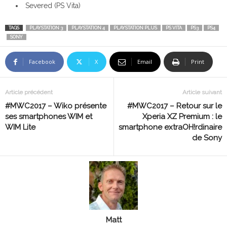
Severed (PS Vita)
TAGS
PLAYSTATION 3
PLAYSTATION 4
PLAYSTATION PLUS
PS VITA
PS3
PS4
SONY
Facebook
X
Email
Print
Article précédent
Article suivant
#MWC2017 – Wiko présente
#MWC2017 – Retour sur le
ses smartphones WIM et
Xperia XZ Premium : le
WIM Lite
smartphone extraOH!rdinaire
de Sony
Matt