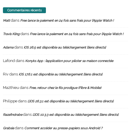
Commentaires récents
dans
Matt
Free lance le paiement en 24 fois sans frais pour l’Apple Watch !
dans
Travis Kling
Free lance le paiement en 24 fois sans frais pour l’Apple Watch !
dans
Adama
iOS 26.5 est disponible au téléchargement [liens directs]
Lafond
dans
Konyks App : l’application pour piloter sa maison connectée
Riv
dans
iOS 17.6.1 est disponible au téléchargement [liens directs]
Ma2thieu
dans
Free, retour chez le fils prodigue (Fibre & Mobile)
Philippe
dans
L’iOS 26.3.1 est disponible au téléchargement [liens directs]
dans
Razafindrabe
L’iOS 10.3.3 est disponible au téléchargement [liens directs]
dans
Grabsia
Comment accéder au presse-papiers sous Android ?