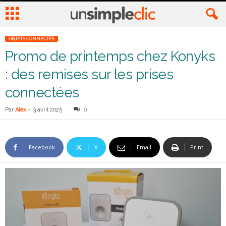
OBJETS CONNECTES
Promo de printemps chez Konyks
: des remises sur les prises
connectées
Par
Alex
-
3 avril 2025
0
Facebook
X
Email
Print