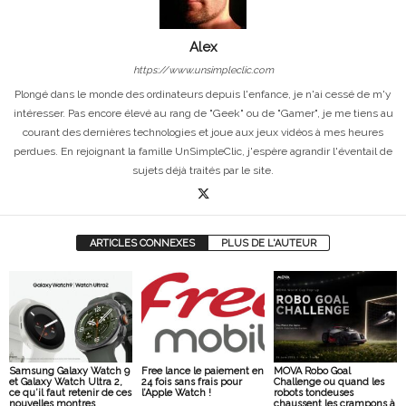
Alex
https://www.unsimpleclic.com
Plongé dans le monde des ordinateurs depuis l'enfance, je n'ai cessé de m'y
intéresser. Pas encore élevé au rang de "Geek" ou de "Gamer", je me tiens au
courant des dernières technologies et joue aux jeux vidéos à mes heures
perdues. En rejoignant la famille UnSimpleClic, j'espère agrandir l'éventail de
sujets déjà traités par le site.
ARTICLES CONNEXES
PLUS DE L'AUTEUR
Samsung Galaxy Watch 9
Free lance le paiement en
MOVA Robo Goal
et Galaxy Watch Ultra 2,
24 fois sans frais pour
Challenge ou quand les
ce qu’il faut retenir de ces
l’Apple Watch !
robots tondeuses
nouvelles montres
chaussent les crampons à