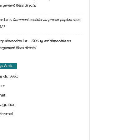
argement [liens directs]
dans
a
Comment accéder au presse-papiers sous
d ?
dans
ry Alexandre
L’iOS 15 est disponible au
argement [liens directs]
gs Amis
ur du Web
em
net
lagration
issmall