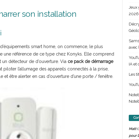
Jeux 
arrer son installation
2026 
Décry
Géolo
i
Samsu
s d’équipements smart home, on commence, le plus
avec 
 existe une référence de ce type chez Konyks. Elle comprend
YouTu
 un détecteur de d’ouverture. Via
ce pack de démarrage
IA et
ut piloter l’allumage des appareils connectés à la prise,
Les t
le et être alerter en cas d’ouverture d’une porte / fenêtre.
YouTu
Note
Noteb
Com
d
Matt
pour l