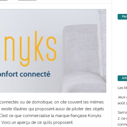
Par
Art
Les t
Jeux 
s connectés ou de domotique, on cite souvent les mêmes
août 
 existe d’autres qui proposent aussi de piloter des objets
Samsu
t. C’est ce que commercialise la marque française Konyks
2, ce
 Voici un aperçu de ce qu’ils proposent.
conn