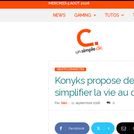
MERCREDI 5 AOÛT 2026
NEWS
GAMING
TUTOS
U
n
S
i
m
p
l
OBJETS CONNECTES
e
Konyks propose de
C
l
simplifier la vie au
i
c
Par
Alex
-
11 septembre 2018
0
Facebook
X