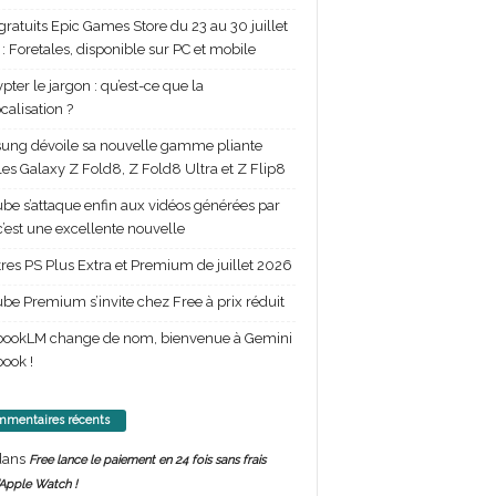
gratuits Epic Games Store du 23 au 30 juillet
: Foretales, disponible sur PC et mobile
pter le jargon : qu’est-ce que la
calisation ?
ng dévoile sa nouvelle gamme pliante
les Galaxy Z Fold8, Z Fold8 Ultra et Z Flip8
be s’attaque enfin aux vidéos générées par
 c’est une excellente nouvelle
itres PS Plus Extra et Premium de juillet 2026
be Premium s’invite chez Free à prix réduit
bookLM change de nom, bienvenue à Gemini
ook !
mentaires récents
ans
Free lance le paiement en 24 fois sans frais
’Apple Watch !