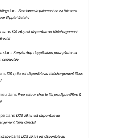
dans
Kling
Free lance le paiement en 24 fois sans
pour l’Apple Watch !
dans
a
iOS 26.5 est disponible au téléchargement
directs]
nd
dans
Konyks App : l’application pour piloter sa
n connectée
ans
iOS 17.6.1 est disponible au téléchargement [liens
]
hieu
dans
Free, retour chez le fils prodigue (Fibre &
)
ppe
dans
L’iOS 26.3.1 est disponible au
argement [liens directs]
dans
ndrabe
L’iOS 10.3.3 est disponible au