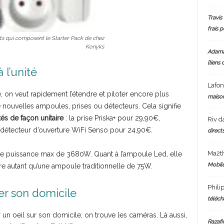
Travis 
frais 
its qui composent le Starter Pack de chez
Konyks
Adam
[liens 
 l’unité
Lafo
e, on veut rapidement l’étendre et piloter encore plus
maiso
e nouvelles ampoules, prises ou détecteurs. Cela signifie
és de façon unitaire
: la prise Priska+ pour 29,90€,
Riv
d
 détecteur d’ouverture WiFi Senso pour 24,90€.
directs
Ma2t
une puissance max de 3680W. Quant à l’ampoule Led, elle
Mobile
ire autant qu’une ampoule traditionnelle de 75W.
Phili
er son domicile
téléch
un oeil sur son domicile, on trouve les caméras. Là aussi,
Razafi