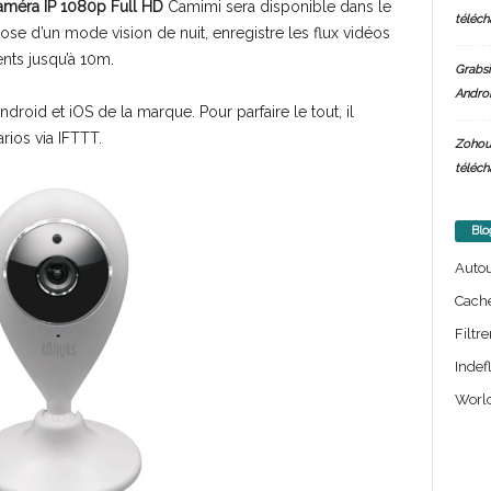
améra IP 1080p Full HD
Camimi sera disponible dans le
téléch
se d’un mode vision de nuit, enregistre les flux vidéos
nts jusqu’à 10m.
Grabsi
Androi
ndroid et iOS de la marque. Pour parfaire le tout, il
ios via IFTTT.
Zohou
téléch
Blo
Auto
Cach
Filtre
Indef
World