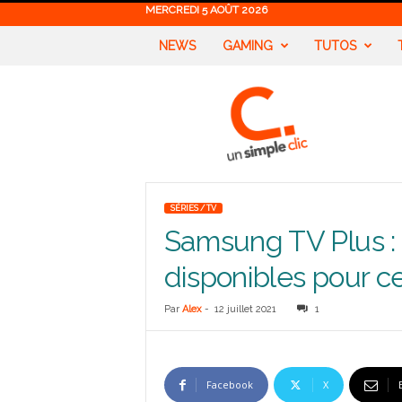
MERCREDI 5 AOÛT 2026
NEWS
GAMING
TUTOS
U
n
S
i
m
p
l
SÉRIES / TV
e
Samsung TV Plus : 
C
l
disponibles pour ce
i
c
Par
Alex
-
12 juillet 2021
1
Facebook
X