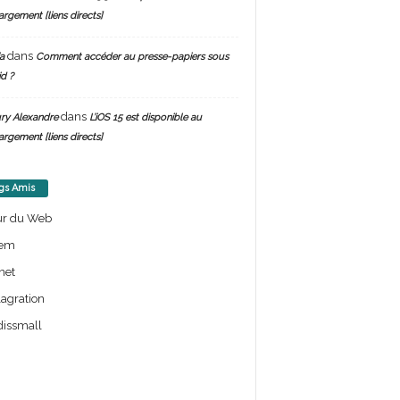
argement [liens directs]
dans
a
Comment accéder au presse-papiers sous
d ?
dans
ry Alexandre
L’iOS 15 est disponible au
argement [liens directs]
gs Amis
ur du Web
em
net
lagration
issmall