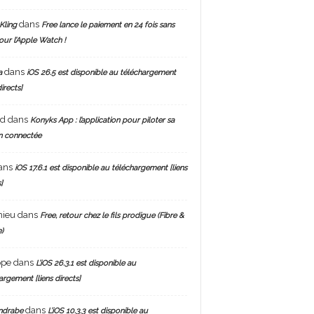
dans
Kling
Free lance le paiement en 24 fois sans
pour l’Apple Watch !
dans
a
iOS 26.5 est disponible au téléchargement
directs]
nd
dans
Konyks App : l’application pour piloter sa
n connectée
ans
iOS 17.6.1 est disponible au téléchargement [liens
]
hieu
dans
Free, retour chez le fils prodigue (Fibre &
)
ppe
dans
L’iOS 26.3.1 est disponible au
argement [liens directs]
dans
ndrabe
L’iOS 10.3.3 est disponible au