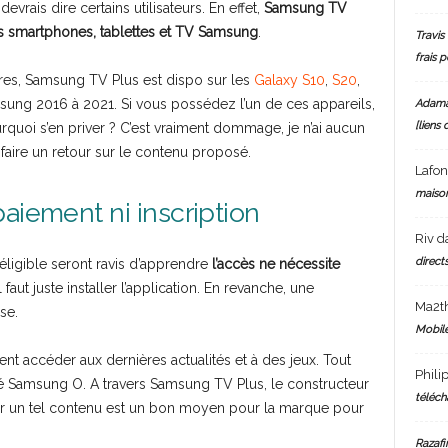
evrais dire certains utilisateurs. En effet,
Samsung TV
ns smartphones, tablettes et TV Samsung
.
Travis 
frais 
ores, Samsung TV Plus est dispo sur les
Galaxy S10
,
S20
,
ung 2016 à 2021. Si vous possédez l’un de ces appareils,
Adam
[liens 
urquoi s’en priver ? C’est vraiment dommage, je n’ai aucun
faire un retour sur le contenu proposé.
Lafo
maiso
aiement ni inscription
Riv
d
directs
éligible seront ravis d’apprendre
l’accès ne nécessite
Il faut juste installer l’application. En revanche, une
Ma2t
se.
Mobile
t accéder aux dernières actualités et à des jeux. Tout
Phili
ré Samsung O. A travers Samsung TV Plus, le constructeur
téléch
poser un tel contenu est un bon moyen pour la marque pour
Razafi