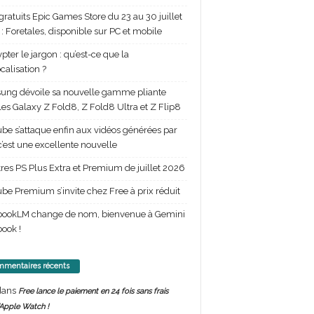
gratuits Epic Games Store du 23 au 30 juillet
: Foretales, disponible sur PC et mobile
pter le jargon : qu’est-ce que la
calisation ?
ng dévoile sa nouvelle gamme pliante
les Galaxy Z Fold8, Z Fold8 Ultra et Z Flip8
be s’attaque enfin aux vidéos générées par
 c’est une excellente nouvelle
itres PS Plus Extra et Premium de juillet 2026
be Premium s’invite chez Free à prix réduit
bookLM change de nom, bienvenue à Gemini
ook !
mentaires récents
ans
Free lance le paiement en 24 fois sans frais
’Apple Watch !