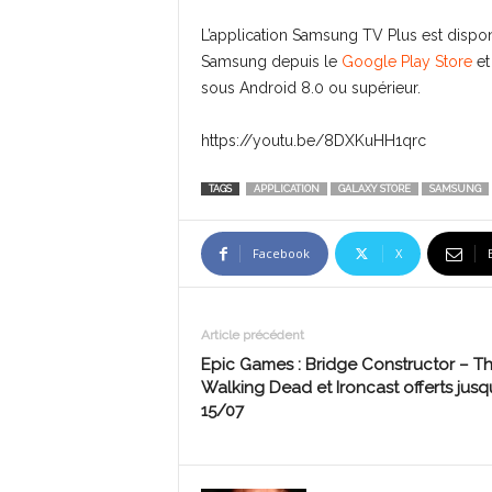
L’application Samsung TV Plus est dispon
Samsung depuis le
Google Play Store
et
sous Android 8.0 ou supérieur.
https://youtu.be/8DXKuHH1qrc
TAGS
APPLICATION
GALAXY STORE
SAMSUNG
Facebook
X
Article précédent
Epic Games : Bridge Constructor – T
Walking Dead et Ironcast offerts jusq
15/07