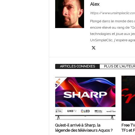
Alex
https://www.unsimpleclic.co
Plongé dans le monde des or
encore élevé au rang de "G
technologies et joue aux je
UnSimpleClic, j'espère agrand
ARTICLES CONNEXES
PLUS DE L'AUTEU
Qu’est-il arrivé à Sharp, la
Free TV
légende des téléviseurs Aquos ?
TF1 et 