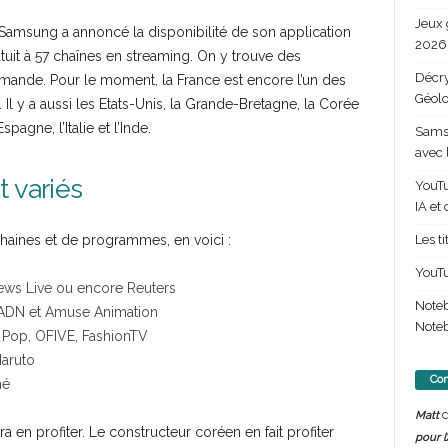
Jeux 
Samsung a annoncé la disponibilité de son application
2026 
tuit à 57 chaînes en streaming. On y trouve des
Décry
emande. Pour le moment, la France est encore l’un des
Géolo
. Il y a aussi les Etats-Unis, la Grande-Bretagne, la Corée
spagne, l’Italie et l’Inde.
Samsu
avec 
 variés
YouTu
IA et
Les t
aines et de programmes, en voici :
YouTu
ews Live ou encore Reuters
Note
, ADN et Amuse Animation
Noteb
vo Pop, OFIVE, FashionTV
Naruto
Com
né
d
Matt
 en profiter. Le constructeur coréen en fait profiter
pour l