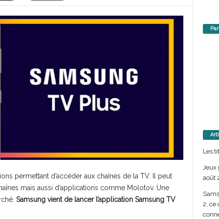
Par
Art
Les t
Jeux 
ns permettant d’accéder aux chaînes de la TV. Il peut
août 
chaînes mais aussi d’applications comme Molotov. Une
Samsu
arché.
Samsung vient de lancer l’application Samsung TV
2, ce
conn