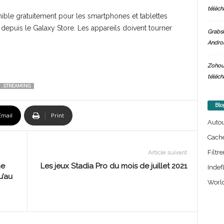
téléch
ible gratuitement pour les smartphones et tablettes
 depuis le Galaxy Store. Les appareils doivent tourner
Grabsi
Androi
Zohou
téléch
STREAMING
Blo
Email
Print
Auto
Cach
Filtre
Article suivant
he
Les jeux Stadia Pro du mois de juillet 2021
Indef
u’au
World