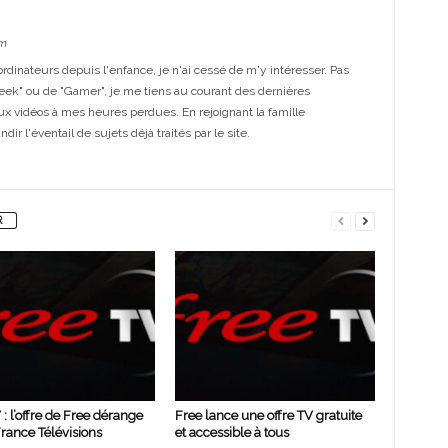
m
dinateurs depuis l'enfance, je n'ai cessé de m'y intéresser. Pas
eek" ou de "Gamer", je me tiens au courant des dernières
ux vidéos à mes heures perdues. En rejoignant la famille
ir l'éventail de sujets déjà traités par le site.
R
 : l’offre de Free dérange
Free lance une offre TV gratuite
France Télévisions
et accessible à tous