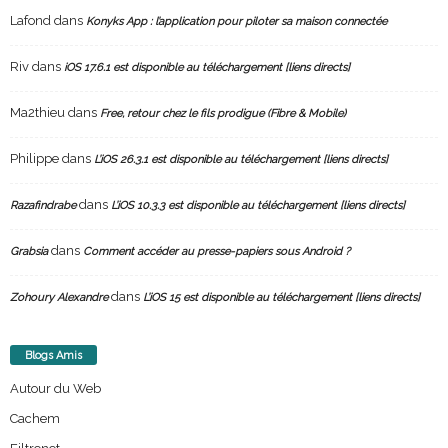
Lafond
dans
Konyks App : l’application pour piloter sa maison connectée
Riv
dans
iOS 17.6.1 est disponible au téléchargement [liens directs]
Ma2thieu
dans
Free, retour chez le fils prodigue (Fibre & Mobile)
Philippe
dans
L’iOS 26.3.1 est disponible au téléchargement [liens directs]
dans
Razafindrabe
L’iOS 10.3.3 est disponible au téléchargement [liens directs]
dans
Grabsia
Comment accéder au presse-papiers sous Android ?
dans
Zohoury Alexandre
L’iOS 15 est disponible au téléchargement [liens directs]
Blogs Amis
Autour du Web
Cachem