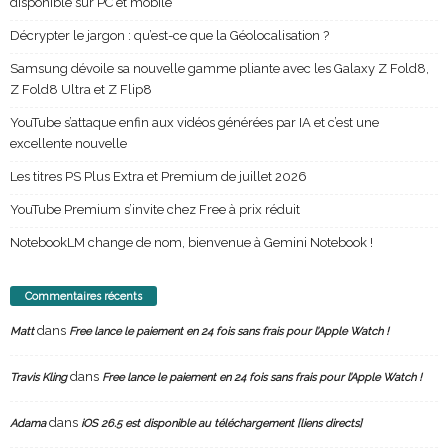
disponible sur PC et mobile
Décrypter le jargon : qu’est-ce que la Géolocalisation ?
Samsung dévoile sa nouvelle gamme pliante avec les Galaxy Z Fold8,
Z Fold8 Ultra et Z Flip8
YouTube s’attaque enfin aux vidéos générées par IA et c’est une
excellente nouvelle
Les titres PS Plus Extra et Premium de juillet 2026
YouTube Premium s’invite chez Free à prix réduit
NotebookLM change de nom, bienvenue à Gemini Notebook !
Commentaires récents
dans
Matt
Free lance le paiement en 24 fois sans frais pour l’Apple Watch !
dans
Travis Kling
Free lance le paiement en 24 fois sans frais pour l’Apple Watch !
dans
Adama
iOS 26.5 est disponible au téléchargement [liens directs]