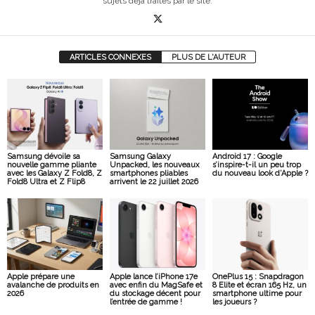
sujets déjà traités par le site.
ARTICLES CONNEXES
PLUS DE L'AUTEUR
Samsung dévoile sa
Samsung Galaxy
Android 17 : Google
nouvelle gamme pliante
Unpacked, les nouveaux
s’inspire-t-il un peu trop
avec les Galaxy Z Fold8, Z
smartphones pliables
du nouveau look d’Apple ?
Fold8 Ultra et Z Flip8
arrivent le 22 juillet 2026
Apple prépare une
Apple lance l’iPhone 17e
OnePlus 15 : Snapdragon
avalanche de produits en
avec enfin du MagSafe et
8 Elite et écran 165 Hz, un
2026
du stockage décent pour
smartphone ultime pour
l’entrée de gamme !
les joueurs ?