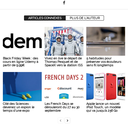
ARTICLES CONNEXES
PLUS DE L'AUTEUR
Black Friday Week : des
Vivez en live le départ de
5 habitudes pour
cours en ligne Udemy à
Thomas Pesquet et de
préserver vos écouteurs
partir de 9,99€
SpaceX vers la station ISS
sans fil longtemps
Cité des Sciences :
Les French Days se
Apple lance un nouvel
devenez un espion le
dérouleront du 27 au 30
iPod Touch, un modèle
temps d’une expo
septembre
qui va jusqu’à 256 Go