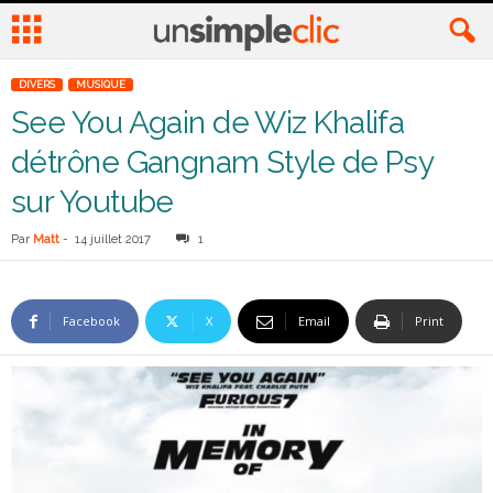
DIVERS
MUSIQUE
See You Again de Wiz Khalifa
détrône Gangnam Style de Psy
sur Youtube
Par
Matt
-
14 juillet 2017
1
Facebook
X
Email
Print