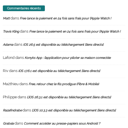
Commentaires récents
dans
Matt
Free lance le paiement en 24 fois sans frais pour l’Apple Watch !
dans
Travis Kling
Free lance le paiement en 24 fois sans frais pour l’Apple Watch !
dans
Adama
iOS 26.5 est disponible au téléchargement [liens directs]
Lafond
dans
Konyks App : l’application pour piloter sa maison connectée
Riv
dans
iOS 17.6.1 est disponible au téléchargement [liens directs]
Ma2thieu
dans
Free, retour chez le fils prodigue (Fibre & Mobile)
Philippe
dans
L’iOS 26.3.1 est disponible au téléchargement [liens directs]
dans
Razafindrabe
L’iOS 10.3.3 est disponible au téléchargement [liens directs]
dans
Grabsia
Comment accéder au presse-papiers sous Android ?