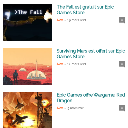
The Fall est gratuit sur Epic
Games Store
-
0
Alex
19 mars 2021
Surviving Mars est offert sur Epic
Games Store
-
0
Alex
12 mars 2021
Epic Games offre Wargame: Red
Dragon
-
0
Alex
5 mars 2021