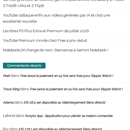
Z Fold8 Ultra et Z Flip8
YouTube s’attaque enfin aux vidéos générées par IA et c’est une
excellente nouvelle
Les titres PS Plus Extra et Premium de juillet 2026
YouTube Premium s’invite chez Free à prix réduit
NotebookLM change de nom, bienvenue à Gemini Notebook !
Commentaires récents
dans
Matt
Free lance le paiement en 24 fois sans frais pour l’Apple Watch !
dans
Travis Kling
Free lance le paiement en 24 fois sans frais pour l’Apple Watch !
dans
Adama
iOS 26.5 est disponible au téléchargement [liens directs]
Lafond
dans
Konyks App : l’application pour piloter sa maison connectée
Riv
dans
iOS 17.6.1 est disponible au téléchargement [liens directs]