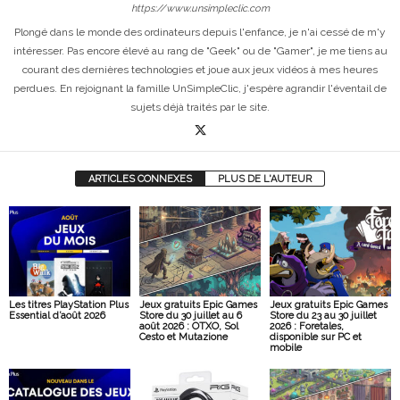
https://www.unsimpleclic.com
Plongé dans le monde des ordinateurs depuis l'enfance, je n'ai cessé de m'y
intéresser. Pas encore élevé au rang de "Geek" ou de "Gamer", je me tiens au
courant des dernières technologies et joue aux jeux vidéos à mes heures
perdues. En rejoignant la famille UnSimpleClic, j'espère agrandir l'éventail de
sujets déjà traités par le site.
ARTICLES CONNEXES
PLUS DE L'AUTEUR
Les titres PlayStation Plus
Jeux gratuits Epic Games
Jeux gratuits Epic Games
Essential d’août 2026
Store du 30 juillet au 6
Store du 23 au 30 juillet
août 2026 : OTXO, Sol
2026 : Foretales,
Cesto et Mutazione
disponible sur PC et
mobile