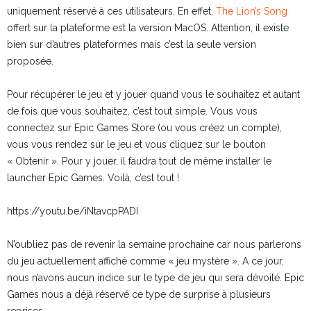
uniquement réservé à ces utilisateurs. En effet,
The Lion’s Song
offert sur la plateforme est la version MacOS. Attention, il existe
bien sur d’autres plateformes mais c’est la seule version
proposée.
Pour récupérer le jeu et y jouer quand vous le souhaitez et autant
de fois que vous souhaitez, c’est tout simple. Vous vous
connectez sur Epic Games Store (ou vous créez un compte),
vous vous rendez sur le jeu et vous cliquez sur le bouton
« Obtenir ». Pour y jouer, il faudra tout de même installer le
launcher Epic Games. Voilà, c’est tout !
https://youtu.be/iNtavcpPADI
N’oubliez pas de revenir la semaine prochaine car nous parlerons
du jeu actuellement affiché comme « jeu mystère ». A ce jour,
nous n’avons aucun indice sur le type de jeu qui sera dévoilé. Epic
Games nous a déjà réservé ce type de surprise à plusieurs
reprises.