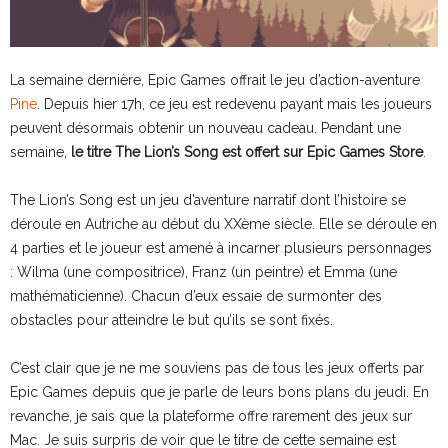
La semaine dernière, Epic Games offrait le jeu d’action-aventure
Pine
. Depuis hier 17h, ce jeu est redevenu payant mais les joueurs
peuvent désormais obtenir un nouveau cadeau. Pendant une
semaine,
le titre The Lion’s Song est offert sur Epic Games Store
.
The Lion’s Song est un jeu d’aventure narratif dont l’histoire se
déroule en Autriche au début du XXème siècle. Elle se déroule en
4 parties et le joueur est amené à incarner plusieurs personnages
: Wilma (une compositrice), Franz (un peintre) et Emma (une
mathématicienne). Chacun d’eux essaie de surmonter des
obstacles pour atteindre le but qu’ils se sont fixés.
C’est clair que je ne me souviens pas de tous les jeux offerts par
Epic Games depuis que je parle de leurs bons plans du jeudi. En
revanche, je sais que la plateforme offre rarement des jeux sur
Mac. Je suis surpris de voir que le titre de cette semaine est