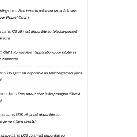
dans
Kling
Free lance le paiement en 24 fois sans
pour l’Apple Watch !
dans
a
iOS 26.5 est disponible au téléchargement
directs]
nd
dans
Konyks App : l’application pour piloter sa
n connectée
ans
iOS 17.6.1 est disponible au téléchargement [liens
]
hieu
dans
Free, retour chez le fils prodigue (Fibre &
)
ppe
dans
L’iOS 26.3.1 est disponible au
argement [liens directs]
dans
ndrabe
L’iOS 10.3.3 est disponible au