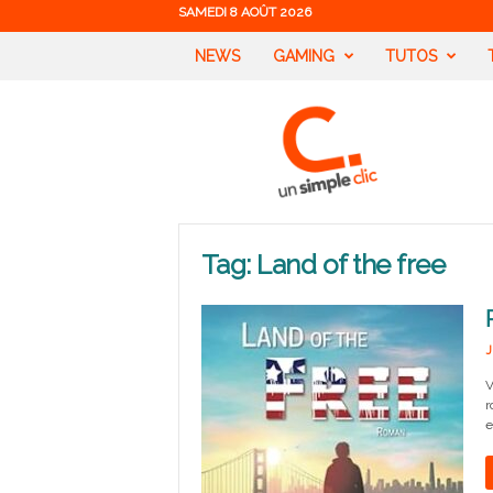
SAMEDI 8 AOÛT 2026
NEWS
GAMING
TUTOS
U
n
S
i
m
p
l
Tag: Land of the free
e
C
l
i
J
c
V
r
e