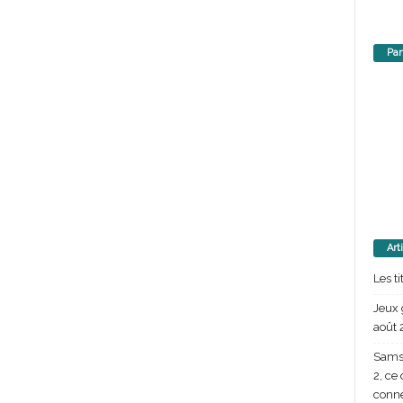
Par
Art
Les t
Jeux 
août 
Samsu
2, ce
conn