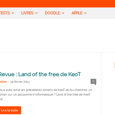
TESTS
LIVRES
DOODLE
APPLE
Revue : Land of the free de KeoT
-
0
uline
19 février 2024
ous avez aimé les précédents romans de KeoT et/ou cherchez un
oman sur un passionné d’informatique ? Land of the free de KeoT
st...
Lire la suite