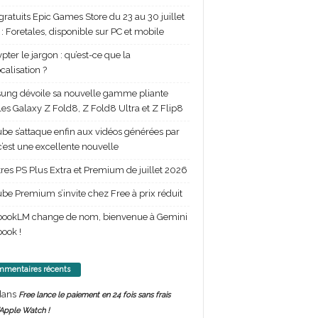
gratuits Epic Games Store du 23 au 30 juillet
: Foretales, disponible sur PC et mobile
pter le jargon : qu’est-ce que la
calisation ?
ng dévoile sa nouvelle gamme pliante
les Galaxy Z Fold8, Z Fold8 Ultra et Z Flip8
be s’attaque enfin aux vidéos générées par
 c’est une excellente nouvelle
itres PS Plus Extra et Premium de juillet 2026
be Premium s’invite chez Free à prix réduit
bookLM change de nom, bienvenue à Gemini
ook !
mentaires récents
ans
Free lance le paiement en 24 fois sans frais
’Apple Watch !