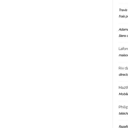
Travis 
frais 
Adam
[liens 
Lafo
maiso
Riv
d
directs
Ma2t
Mobile
Phili
téléch
Razafi