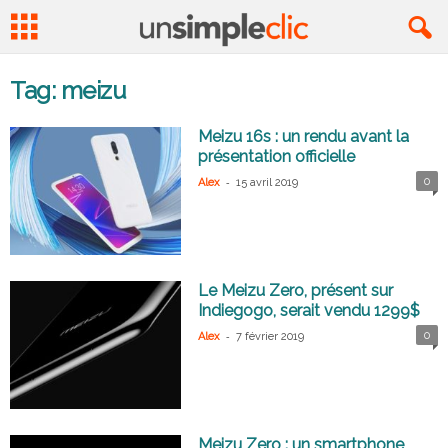
Tag: meizu
Meizu 16s : un rendu avant la
présentation officielle
-
0
Alex
15 avril 2019
Le Meizu Zero, présent sur
Indiegogo, serait vendu 1299$
-
0
Alex
7 février 2019
Meizu Zero : un smartphone