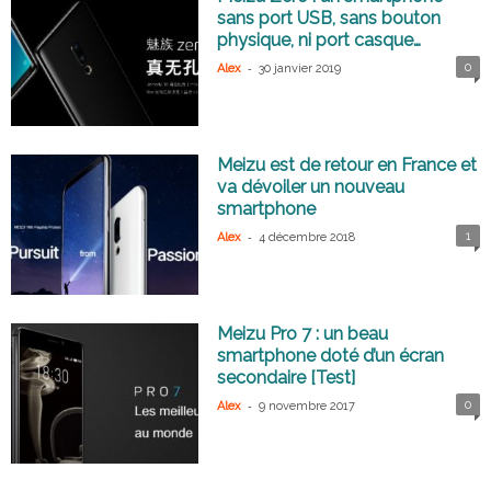
sans port USB, sans bouton
physique, ni port casque…
-
0
Alex
30 janvier 2019
Meizu est de retour en France et
va dévoiler un nouveau
smartphone
-
1
Alex
4 décembre 2018
Meizu Pro 7 : un beau
smartphone doté d’un écran
secondaire [Test]
-
0
Alex
9 novembre 2017