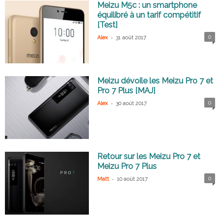
Meizu M5c : un smartphone
équilibré à un tarif compétitif
[Test]
-
0
Alex
31 août 2017
Meizu dévoile les Meizu Pro 7 et
Pro 7 Plus [MAJ]
-
0
Alex
30 août 2017
Retour sur les Meizu Pro 7 et
Meizu Pro 7 Plus
-
0
Matt
10 août 2017