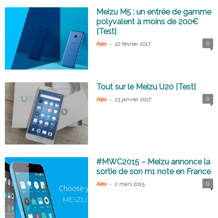
Meizu M5 : un entrée de gamme
polyvalent à moins de 200€
[Test]
-
0
Alex
22 février 2017
Tout sur le Meizu U20 [Test]
-
0
Alex
23 janvier 2017
#MWC2015 – Meizu annonce la
sortie de son m1 note en France
-
0
Alex
2 mars 2015