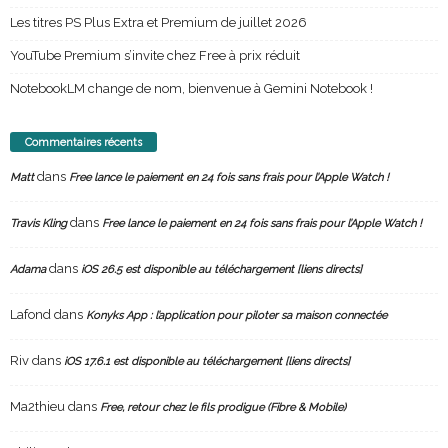
Les titres PS Plus Extra et Premium de juillet 2026
YouTube Premium s’invite chez Free à prix réduit
NotebookLM change de nom, bienvenue à Gemini Notebook !
Commentaires récents
dans
Matt
Free lance le paiement en 24 fois sans frais pour l’Apple Watch !
dans
Travis Kling
Free lance le paiement en 24 fois sans frais pour l’Apple Watch !
dans
Adama
iOS 26.5 est disponible au téléchargement [liens directs]
Lafond
dans
Konyks App : l’application pour piloter sa maison connectée
Riv
dans
iOS 17.6.1 est disponible au téléchargement [liens directs]
Ma2thieu
dans
Free, retour chez le fils prodigue (Fibre & Mobile)