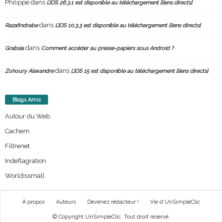
Philippe
dans
L’iOS 26.3.1 est disponible au téléchargement [liens directs]
dans
Razafindrabe
L’iOS 10.3.3 est disponible au téléchargement [liens directs]
dans
Grabsia
Comment accéder au presse-papiers sous Android ?
dans
Zohoury Alexandre
L’iOS 15 est disponible au téléchargement [liens directs]
Blogs Amis
Autour du Web
Cachem
Filtrenet
Indeflagration
Worldissmall
À propos
Auteurs
Devenez rédacteur !
Vie d’UnSimpleClic
© Copyright UnSimpleClic. Tout droit réservé.