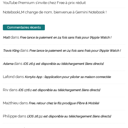
YouTube Premium s’invite chez Free à prix réduit
NotebookLM change de nom, bienvenue à Gemini Notebook !
Commentaires récents
dans
Matt
Free lance le paiement en 24 fois sans frais pour l’Apple Watch !
dans
Travis Kling
Free lance le paiement en 24 fois sans frais pour l’Apple Watch !
dans
Adama
iOS 26.5 est disponible au téléchargement [liens directs]
Lafond
dans
Konyks App : l’application pour piloter sa maison connectée
Riv
dans
iOS 17.6.1 est disponible au téléchargement [liens directs]
Ma2thieu
dans
Free, retour chez le fils prodigue (Fibre & Mobile)
Philippe
dans
L’iOS 26.3.1 est disponible au téléchargement [liens directs]