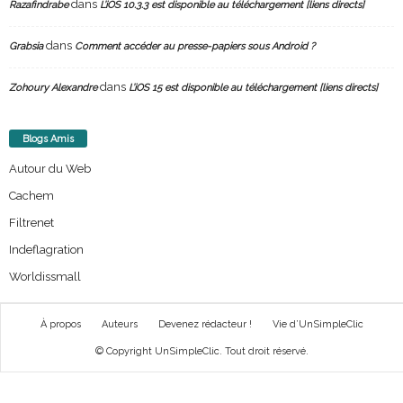
dans
Razafindrabe
L’iOS 10.3.3 est disponible au téléchargement [liens directs]
dans
Grabsia
Comment accéder au presse-papiers sous Android ?
dans
Zohoury Alexandre
L’iOS 15 est disponible au téléchargement [liens directs]
Blogs Amis
Autour du Web
Cachem
Filtrenet
Indeflagration
Worldissmall
À propos
Auteurs
Devenez rédacteur !
Vie d’UnSimpleClic
© Copyright UnSimpleClic. Tout droit réservé.