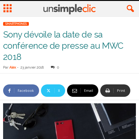
SMARTPHONES
Sony dévoile la date de sa
conférence de presse au MWC
2018
Par
Alex
-
23 janvier 2018
0
Facebook
X
Email
Print