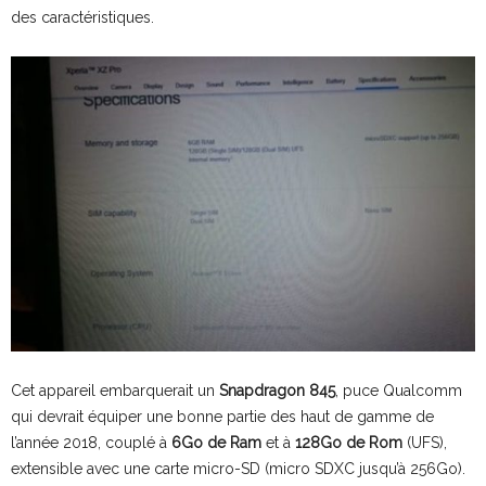
des caractéristiques.
Cet appareil embarquerait un
Snapdragon 845
, puce Qualcomm
qui devrait équiper une bonne partie des haut de gamme de
l’année 2018, couplé à
6Go de Ram
et à
128Go de Rom
(UFS),
extensible avec une carte micro-SD (micro SDXC jusqu’à 256Go).