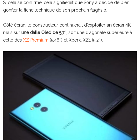
Si cela se confirme, cela signifierait que Sony a décidé de bien
gonfler la fiche technique de son prochain flaghsip.
Côté écran, le constructeur continuerait d’exploiter
un écran 4K
mais sur
une dalle Oled de 5,7″
, soit une diagonale supérieure à
celle des
XZ Premium
(5,46″) et Xperia XZ1 (5,2″).