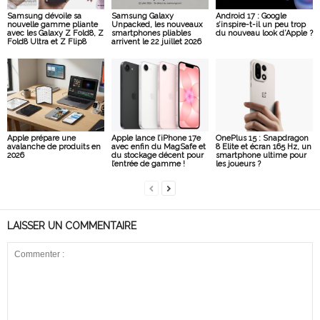
Samsung dévoile sa
Samsung Galaxy
Android 17 : Google
nouvelle gamme pliante
Unpacked, les nouveaux
s’inspire-t-il un peu trop
avec les Galaxy Z Fold8, Z
smartphones pliables
du nouveau look d’Apple ?
Fold8 Ultra et Z Flip8
arrivent le 22 juillet 2026
Apple prépare une
Apple lance l’iPhone 17e
OnePlus 15 : Snapdragon
avalanche de produits en
avec enfin du MagSafe et
8 Elite et écran 165 Hz, un
2026
du stockage décent pour
smartphone ultime pour
l’entrée de gamme !
les joueurs ?
LAISSER UN COMMENTAIRE