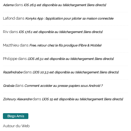
dans
Adama
iOS 26.5 est disponible au téléchargement [liens directs]
Lafond
dans
Konyks App : l’application pour piloter sa maison connectée
Riv
dans
iOS 17.6.1 est disponible au téléchargement [liens directs]
Ma2thieu
dans
Free, retour chez le fils prodigue (Fibre & Mobile)
Philippe
dans
L’iOS 26.3.1 est disponible au téléchargement [liens directs]
dans
Razafindrabe
L’iOS 10.3.3 est disponible au téléchargement [liens directs]
dans
Grabsia
Comment accéder au presse-papiers sous Android ?
dans
Zohoury Alexandre
L’iOS 15 est disponible au téléchargement [liens directs]
Blogs Amis
Autour du Web