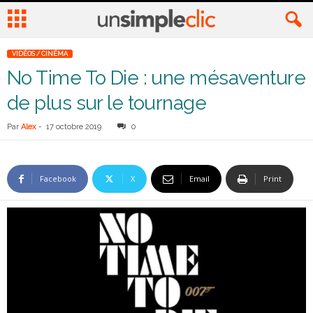
VIDÉOS / CINÉMA
No Time To Die : une mésaventure
de plus sur le tournage
Par
Alex
-
17 octobre 2019
0
Facebook
X
Email
Print