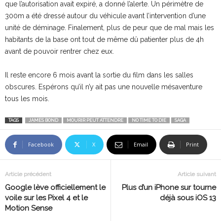
que l’autorisation avait expiré, a donné l’alerte. Un périmètre de
300m a été dressé autour du véhicule avant l’intervention d’une
unité de déminage. Finalement, plus de peur que de mal mais les
habitants de la base ont tout de même dû patienter plus de 4h
avant de pouvoir rentrer chez eux.
Il reste encore 6 mois avant la sortie du film dans les salles
obscures. Espérons qu’il n’y ait pas une nouvelle mésaventure
tous les mois.
TAGS
JAMES BOND
MOURIR PEUT ATTENDRE
NO TIME TO DIE
SAGA
Facebook
X
Email
Print
Article précédent
Article suivant
Google lève officiellement le
Plus d’un iPhone sur tourne
voile sur les Pixel 4 et le
déjà sous iOS 13
Motion Sense