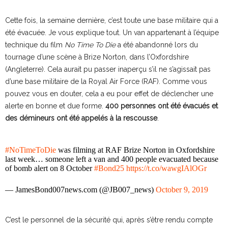
Cette fois, la semaine dernière, c’est toute une base militaire qui a
été évacuée. Je vous explique tout. Un van appartenant à l’équipe
technique du film
No Time To Die
a été abandonné lors du
tournage d’une scène à Brize Norton, dans l’Oxfordshire
(Angleterre). Cela aurait pu passer inaperçu s’il ne s’agissait pas
d’une base militaire de la Royal Air Force (RAF). Comme vous
pouvez vous en douter, cela a eu pour effet de déclencher une
alerte en bonne et due forme.
400 personnes ont été évacués et
des démineurs ont été appelés à la rescousse
.
#NoTimeToDie
was filming at RAF Brize Norton in Oxfordshire
last week… someone left a van and 400 people evacuated because
of bomb alert on 8 October
#Bond25
https://t.co/wawgIAlOGr
— JamesBond007news.com (@JB007_news)
October 9, 2019
C’est le personnel de la sécurité qui, après s’être rendu compte