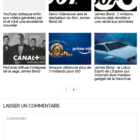
YouTube s’attaque enfin
Denis Villeneuve sera le
James Bond : 7 millions
aux vidéos générées par
réalisateur du film James
d’euros déjà récoltés à
IA et c’est une excellente
Bond 26
une vente aux enchères
nouvelle
MyCanal diffuse l’intégrale
Amazon débourse plus de
James Bond : la Lotus
de la saga James Bond
7 milliards pour 007
Esprit de L’Espion qui
m’aimait élue meilleur
gadget de la franchise
LAISSER UN COMMENTAIRE