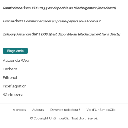
dans
Razafindrabe
L’iOS 10.3.3 est disponible au téléchargement [liens directs]
dans
Grabsia
Comment accéder au presse-papiers sous Android ?
dans
Zohoury Alexandre
L’iOS 15 est disponible au téléchargement [liens directs]
Blogs Amis
Autour du Web
Cachem
Filtrenet
Indeflagration
Worldissmall
À propos
Auteurs
Devenez rédacteur !
Vie d’UnSimpleClic
© Copyright UnSimpleClic. Tout droit réservé.