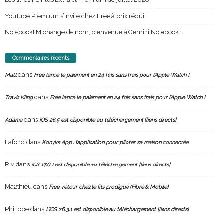
YouTube Premium s’invite chez Free à prix réduit
NotebookLM change de nom, bienvenue à Gemini Notebook !
Commentaires récents
dans
Matt
Free lance le paiement en 24 fois sans frais pour l’Apple Watch !
dans
Travis Kling
Free lance le paiement en 24 fois sans frais pour l’Apple Watch !
dans
Adama
iOS 26.5 est disponible au téléchargement [liens directs]
Lafond
dans
Konyks App : l’application pour piloter sa maison connectée
Riv
dans
iOS 17.6.1 est disponible au téléchargement [liens directs]
Ma2thieu
dans
Free, retour chez le fils prodigue (Fibre & Mobile)
Philippe
dans
L’iOS 26.3.1 est disponible au téléchargement [liens directs]