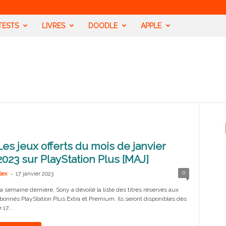
TESTS
LIVRES
DOODLE
APPLE
Les jeux offerts du mois de janvier
2023 sur PlayStation Plus [MAJ]
-
0
lex
17 janvier 2023
a semaine dernière, Sony a dévoilé la liste des titres réservés aux
bonnés PlayStation Plus Extra et Premium. Ils seront disponibles dès
e 17...