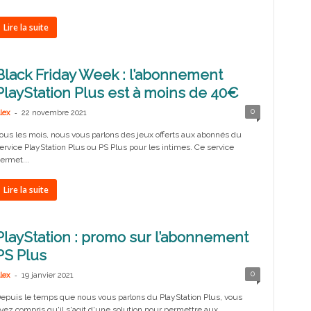
Lire la suite
Black Friday Week : l’abonnement
PlayStation Plus est à moins de 40€
-
0
lex
22 novembre 2021
ous les mois, nous vous parlons des jeux offerts aux abonnés du
ervice PlayStation Plus ou PS Plus pour les intimes. Ce service
ermet...
Lire la suite
PlayStation : promo sur l’abonnement
PS Plus
-
0
lex
19 janvier 2021
epuis le temps que nous vous parlons du PlayStation Plus, vous
vez compris qu'il s'agit d'une solution pour permettre aux