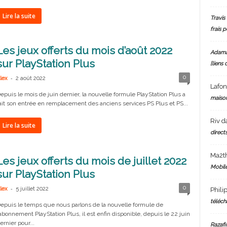
Lire la suite
Travis 
frais 
Les jeux offerts du mois d’août 2022
Adam
sur PlayStation Plus
[liens 
-
0
lex
2 août 2022
Lafo
epuis le mois de juin dernier, la nouvelle formule PlayStation Plus a
maiso
ait son entrée en remplacement des anciens services PS Plus et PS...
Riv
d
Lire la suite
directs
Ma2t
Les jeux offerts du mois de juillet 2022
Mobile
sur PlayStation Plus
-
0
lex
5 juillet 2022
Phili
téléch
epuis le temps que nous parlons de la nouvelle formule de
’abonnement PlayStation Plus, il est enfin disponible, depuis le 22 juin
ernier pour...
Razafi