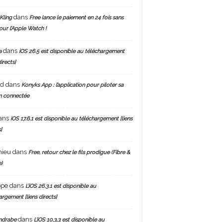
dans
Kling
Free lance le paiement en 24 fois sans
pour l’Apple Watch !
dans
a
iOS 26.5 est disponible au téléchargement
directs]
nd
dans
Konyks App : l’application pour piloter sa
n connectée
ans
iOS 17.6.1 est disponible au téléchargement [liens
]
hieu
dans
Free, retour chez le fils prodigue (Fibre &
)
ppe
dans
L’iOS 26.3.1 est disponible au
argement [liens directs]
dans
ndrabe
L’iOS 10.3.3 est disponible au