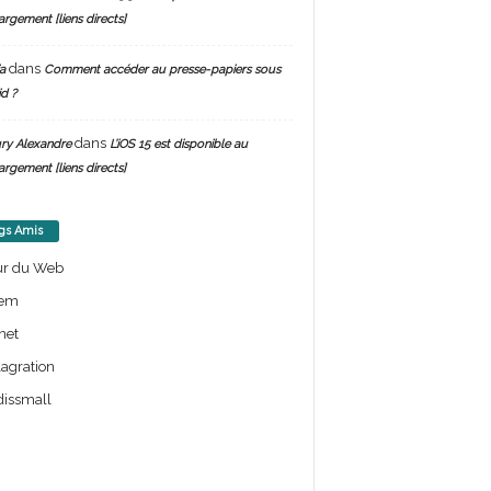
argement [liens directs]
dans
a
Comment accéder au presse-papiers sous
d ?
dans
ry Alexandre
L’iOS 15 est disponible au
argement [liens directs]
gs Amis
ur du Web
em
net
lagration
issmall