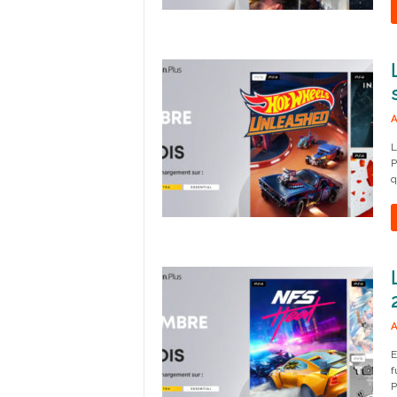
A
L
P
q
A
E
f
P