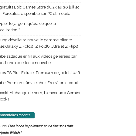
gratuits Epic Games Store du 23 au 30 juillet
: Foretales, disponible sur PC et mobile
pter le jargon : qu’est-ce que la
calisation ?
ng dévoile sa nouvelle gamme pliante
les Galaxy Z Fold8, Z Fold8 Ultra et Z Flip8
be s’attaque enfin aux vidéos générées par
 c’est une excellente nouvelle
itres PS Plus Extra et Premium de juillet 2026
be Premium s’invite chez Free à prix réduit
bookLM change de nom, bienvenue à Gemini
ook !
mentaires récents
ans
Free lance le paiement en 24 fois sans frais
’Apple Watch !