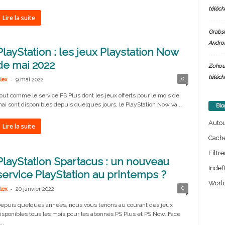
téléch
Lire la suite
Grabsi
Androi
PlayStation : les jeux Playstation Now
de mai 2022
Zohou
téléch
-
0
lex
9 mai 2022
out comme le service PS Plus dont les jeux offerts pour le mois de
ai sont disponibles depuis quelques jours, le PlayStation Now va...
Blo
Auto
Lire la suite
Cach
Filtre
PlayStation Spartacus : un nouveau
Indef
service PlayStation au printemps ?
World
-
0
lex
20 janvier 2022
epuis quelques années, nous vous tenons au courant des jeux
isponibles tous les mois pour les abonnés PS Plus et PS Now. Face
..