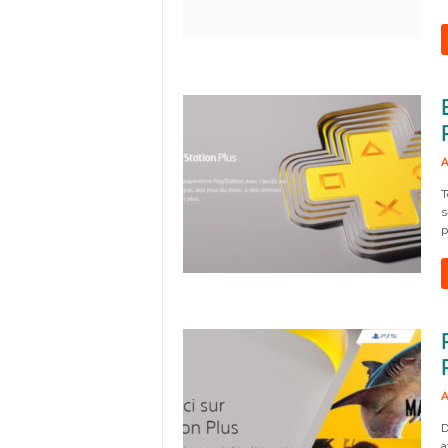
A
T
s
p
A
D
a