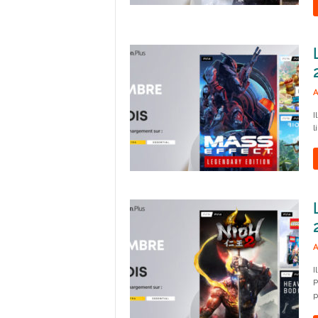
A
I
l
A
I
P
p