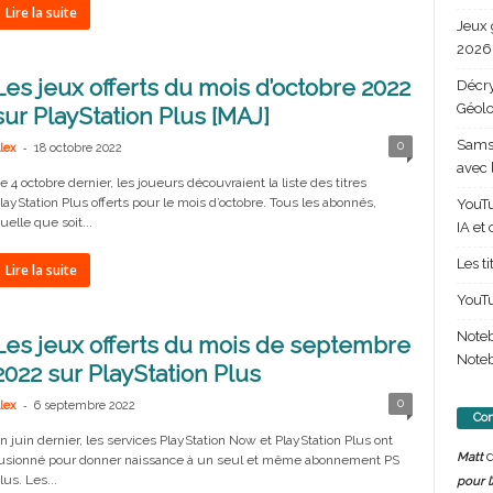
Lire la suite
Jeux 
2026 
Les jeux offerts du mois d’octobre 2022
Décry
Géolo
sur PlayStation Plus [MAJ]
Samsu
-
0
lex
18 octobre 2022
avec 
e 4 octobre dernier, les joueurs découvraient la liste des titres
layStation Plus offerts pour le mois d’octobre. Tous les abonnés,
YouTu
uelle que soit...
IA et
Les t
Lire la suite
YouTu
Note
Les jeux offerts du mois de septembre
Noteb
2022 sur PlayStation Plus
-
0
lex
6 septembre 2022
Com
n juin dernier, les services PlayStation Now et PlayStation Plus ont
d
Matt
usionné pour donner naissance à un seul et même abonnement PS
lus. Les...
pour l