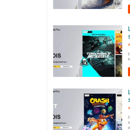
A
D
f
A
D
l
d