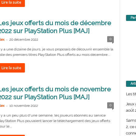
Lire la suite
Par
Les jeux offerts du mois de décembre
2022 sur PlayStation Plus [MAJ]
-
0
lex
20 décembre 2022
l y a une dizaine de jours, je vous proposais de découvrir ensemble la
iste des premiers titres PlayStation Plus offerts au mois décembre...
Lire la suite
Art
Les jeux offerts du mois de novembre
Les t
2022 sur PlayStation Plus [MAJ]
Jeux 
-
0
lex
10 novembre 2022
août 
l y a un peu plus d'une semaine, les joueurs abonnés au service
Samsu
layStation Plus pouvaient lancer le téléchargement des jeux offerts
our le...
2, ce
conn