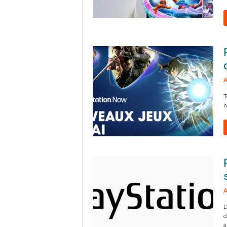
A
T
m
A
D
d
à.