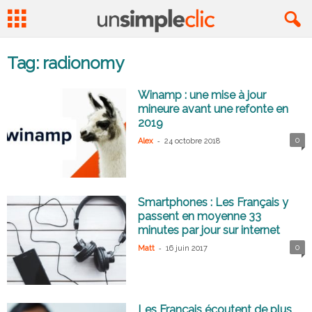
Tag: radionomy
Winamp : une mise à jour
mineure avant une refonte en
2019
-
0
Alex
24 octobre 2018
Smartphones : Les Français y
passent en moyenne 33
minutes par jour sur internet
-
0
Matt
16 juin 2017
Les Français écoutent de plus