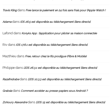
dans
Travis Kling
Free lance le paiement en 24 fois sans frais pour l’Apple Watch !
dans
Adama
iOS 26.5 est disponible au téléchargement [liens directs]
Lafond
dans
Konyks App : l’application pour piloter sa maison connectée
Riv
dans
iOS 17.6.1 est disponible au téléchargement [liens directs]
Ma2thieu
dans
Free, retour chez le fils prodigue (Fibre & Mobile)
Philippe
dans
L’iOS 26.3.1 est disponible au téléchargement [liens directs]
dans
Razafindrabe
L’iOS 10.3.3 est disponible au téléchargement [liens directs]
dans
Grabsia
Comment accéder au presse-papiers sous Android ?
dans
Zohoury Alexandre
L’iOS 15 est disponible au téléchargement [liens directs]