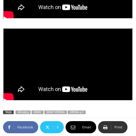
TAGS
IFA 2023
SONY
SONY XPERIA
XPERA 5 V
Facebook
X
Email
Print