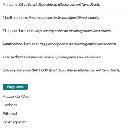
Riv
dans
iOS 17.6.1 est disponible au téléchargement [liens directs]
Ma2thieu
dans
Free, retour chez le fils prodigue (Fibre & Mobile)
Philippe
dans
L’iOS 26.3.1 est disponible au téléchargement [liens directs]
dans
Razafindrabe
L’iOS 10.3.3 est disponible au téléchargement [liens directs]
dans
Grabsia
Comment accéder au presse-papiers sous Android ?
dans
Zohoury Alexandre
L’iOS 15 est disponible au téléchargement [liens directs]
Blogs Amis
Autour du Web
Cachem
Filtrenet
Indeflagration