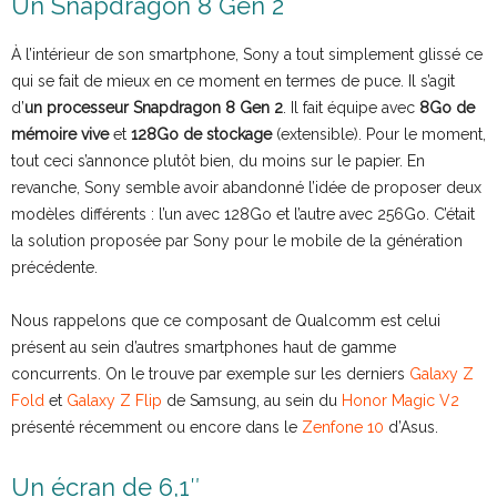
Un Snapdragon 8 Gen 2
À l’intérieur de son smartphone, Sony a tout simplement glissé ce
qui se fait de mieux en ce moment en termes de puce. Il s’agit
d’
un processeur Snapdragon 8 Gen 2
. Il fait équipe avec
8Go de
mémoire vive
et
128Go de stockage
(extensible). Pour le moment,
tout ceci s’annonce plutôt bien, du moins sur le papier. En
revanche, Sony semble avoir abandonné l’idée de proposer deux
modèles différents : l’un avec 128Go et l’autre avec 256Go. C’était
la solution proposée par Sony pour le mobile de la génération
précédente.
Nous rappelons que ce composant de Qualcomm est celui
présent au sein d’autres smartphones haut de gamme
concurrents. On le trouve par exemple sur les derniers
Galaxy Z
Fold
et
Galaxy Z Flip
de Samsung, au sein du
Honor Magic V2
présenté récemment ou encore dans le
Zenfone 10
d’Asus.
Un écran de 6,1″