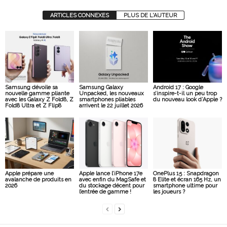
ARTICLES CONNEXES
PLUS DE L'AUTEUR
Samsung dévoile sa
Samsung Galaxy
Android 17 : Google
nouvelle gamme pliante
Unpacked, les nouveaux
s’inspire-t-il un peu trop
avec les Galaxy Z Fold8, Z
smartphones pliables
du nouveau look d’Apple ?
Fold8 Ultra et Z Flip8
arrivent le 22 juillet 2026
Apple prépare une
Apple lance l’iPhone 17e
OnePlus 15 : Snapdragon
avalanche de produits en
avec enfin du MagSafe et
8 Elite et écran 165 Hz, un
2026
du stockage décent pour
smartphone ultime pour
l’entrée de gamme !
les joueurs ?