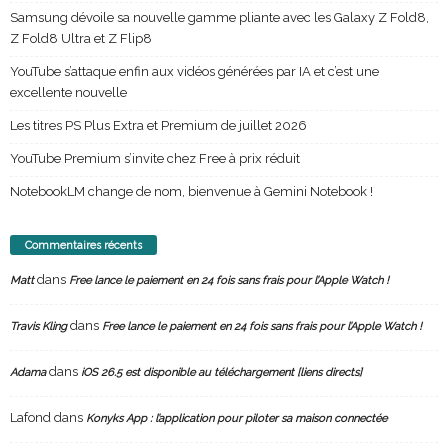
Samsung dévoile sa nouvelle gamme pliante avec les Galaxy Z Fold8,
Z Fold8 Ultra et Z Flip8
YouTube s’attaque enfin aux vidéos générées par IA et c’est une
excellente nouvelle
Les titres PS Plus Extra et Premium de juillet 2026
YouTube Premium s’invite chez Free à prix réduit
NotebookLM change de nom, bienvenue à Gemini Notebook !
Commentaires récents
dans
Matt
Free lance le paiement en 24 fois sans frais pour l’Apple Watch !
dans
Travis Kling
Free lance le paiement en 24 fois sans frais pour l’Apple Watch !
dans
Adama
iOS 26.5 est disponible au téléchargement [liens directs]
Lafond
dans
Konyks App : l’application pour piloter sa maison connectée