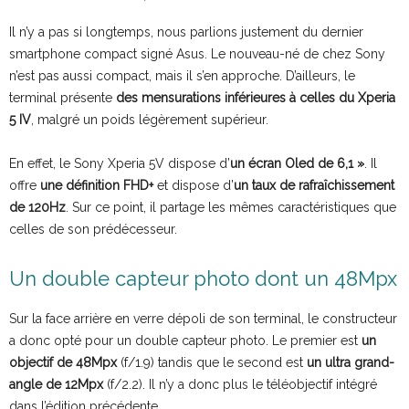
Il n’y a pas si longtemps, nous parlions justement du dernier
smartphone compact signé Asus. Le nouveau-né de chez Sony
n’est pas aussi compact, mais il s’en approche. D’ailleurs, le
terminal présente
des mensurations inférieures à celles du Xperia
5 IV
, malgré un poids légèrement supérieur.
En effet, le Sony Xperia 5V dispose d’
un écran Oled de 6,1 »
. Il
offre
une définition FHD+
et dispose d’
un taux de rafraîchissement
de 120Hz
. Sur ce point, il partage les mêmes caractéristiques que
celles de son prédécesseur.
Un double capteur photo dont un 48Mpx
Sur la face arrière en verre dépoli de son terminal, le constructeur
a donc opté pour un double capteur photo. Le premier est
un
objectif de 48Mpx
(f/1.9) tandis que le second est
un ultra grand-
angle de 12Mpx
(f/2.2). Il n’y a donc plus le téléobjectif intégré
dans l’édition précédente.