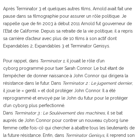
Après Terminator 3 et quelques autres films, Arnold avait fait une
pause dans sa filmographie pour assurer un rôle politique. Je
rappelle que de fin 2003 à début 2011 Arnold fut gouverneur de
l’Etat de Californie. Depuis sa retraite de la vie politique, il a repris
sa carrière d’acteur avec plus de 10 films à son actif dont
Expandables 2, Expandables 3 et Terminator Genisys.
Pour rappel, dans
Terminator 1
, il jouait le rôle d’un
cyborg programmé pour tuer Sarah Connor. Le but étant de
l’empêcher de donner naissance à John Connor qui dirigera la
résistance dans le futur. Dans
Terminator 2 : Le jugement dernier
,
il joue le « gentil » et doit protéger John Connor. Il a été
reprogrammé et envoyé par le John du futur pour le protéger
d’un cyborg plus perfectionné.
Dans
Terminator 3 : Le Soulèvement des machines
, il se bat
auprès de John Connor pour contrer un nouveau cyborg (une
femme cette fois-ci) qui chercher à abattre tous les lieutenants de
la future résistance. Enfin, dans
Terminator Genisys
, il reprend son