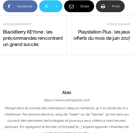
Facebook
X
Email
Print
Article précédent
Article suivant
BlackBerry KEYone : les
Playstation Plus : les jeux
précommandes rencontrent
offerts du mois de juin 2017
un grand succès
Alex
https://www.unsimpleclic.com
Plongé dans le monde des ordinateurs depuis l'enfance, je n'ai cessé de m'y
intéresser. Pas encore élevé au rang de "Geek" ou de "Gamer", je me tiens au
courant des dernières technologies et joue aux jeux vidéos à mes heures
perdues. En rejoignant la famille UnSimpleClic, j'espère agrandir l'éventail de
sujets déjà traités par le site.