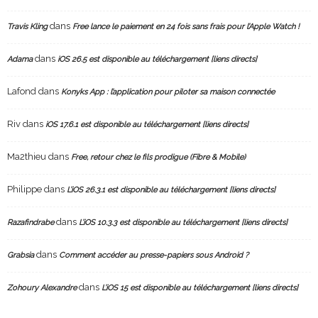
dans
Travis Kling
Free lance le paiement en 24 fois sans frais pour l’Apple Watch !
dans
Adama
iOS 26.5 est disponible au téléchargement [liens directs]
Lafond
dans
Konyks App : l’application pour piloter sa maison connectée
Riv
dans
iOS 17.6.1 est disponible au téléchargement [liens directs]
Ma2thieu
dans
Free, retour chez le fils prodigue (Fibre & Mobile)
Philippe
dans
L’iOS 26.3.1 est disponible au téléchargement [liens directs]
dans
Razafindrabe
L’iOS 10.3.3 est disponible au téléchargement [liens directs]
dans
Grabsia
Comment accéder au presse-papiers sous Android ?
dans
Zohoury Alexandre
L’iOS 15 est disponible au téléchargement [liens directs]