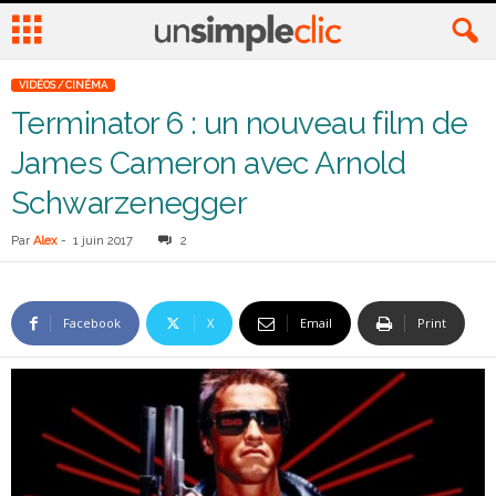
VIDÉOS / CINÉMA
Terminator 6 : un nouveau film de
James Cameron avec Arnold
Schwarzenegger
Par
Alex
-
1 juin 2017
2
Facebook
X
Email
Print