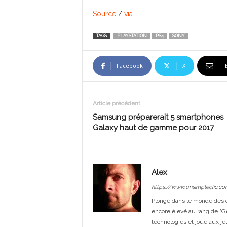
Source
/
via
TAGS
PLAYSTATION
PS4
SONY
Facebook
X
Article précédent
Samsung préparerait 5 smartphones
Galaxy haut de gamme pour 2017
Alex
https://www.unsimpleclic.co
Plongé dans le monde des or
encore élevé au rang de "G
technologies et joue aux je