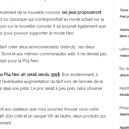
Travis 
lancement de la nouvelle console,
les jeux proposeront
frais 
d ou classique qui correspondrait au mode actuel sur la
ion sur la nouvelle console. Il se pourrait également que
Adam
our pour pouvoir supporter le mode Neo.
[liens 
ant créer deux environnements distincts : les deux
Lafo
Store et aux mêmes communautés web. Il ne devrait pas
maiso
bles pour la PS4 Neo.
Riv
d
la PS4 Neo 4K serait vendu 399$
. Bon évidemment, il
directs
 l’éventuelle augmentation du tarif lors de l’arrivée de la
Ma2t
éjà une piste. Le prix serait à peu près celui observé
Mobile
Phili
ant aux cadeaux que vous pourriez trouver sous votre
téléch
 4K d’un côté et le casque VR de l’autre, deux produits qui
cement.
Razafi