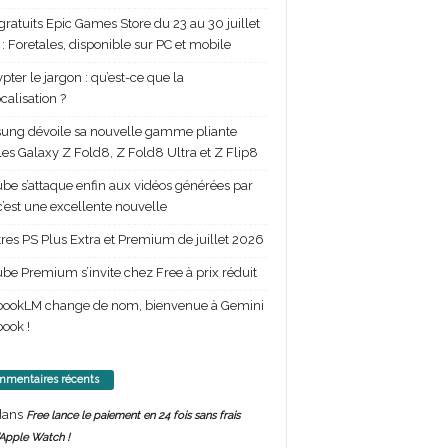
gratuits Epic Games Store du 23 au 30 juillet
: Foretales, disponible sur PC et mobile
pter le jargon : qu’est-ce que la
calisation ?
ng dévoile sa nouvelle gamme pliante
les Galaxy Z Fold8, Z Fold8 Ultra et Z Flip8
be s’attaque enfin aux vidéos générées par
 c’est une excellente nouvelle
itres PS Plus Extra et Premium de juillet 2026
be Premium s’invite chez Free à prix réduit
bookLM change de nom, bienvenue à Gemini
ook !
mentaires récents
ans
Free lance le paiement en 24 fois sans frais
’Apple Watch !