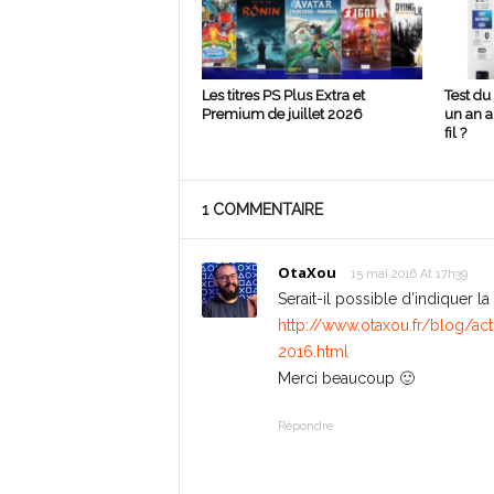
Les titres PS Plus Extra et
Test du
Premium de juillet 2026
un an ap
fil ?
1 COMMENTAIRE
OtaXou
15 mai 2016 At 17h39
Serait-il possible d’indiquer la
http://www.otaxou.fr/blog/act
2016.html
Merci beaucoup 🙂
Répondre