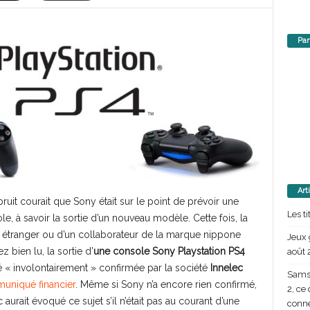
Par
Art
ruit courait que Sony était sur le point de prévoir une
Les t
e, à savoir la sortie d’un nouveau modèle. Cette fois, la
al étranger ou d’un collaborateur de la marque nippone
Jeux 
z bien lu, la sortie d’
une console Sony Playstation PS4
août 
é « involontairement » confirmée par la société
Innelec
Samsu
uniqué financier
. Même si Sony n’a encore rien confirmé,
2, ce
aurait évoqué ce sujet s’il n’était pas au courant d’une
conn