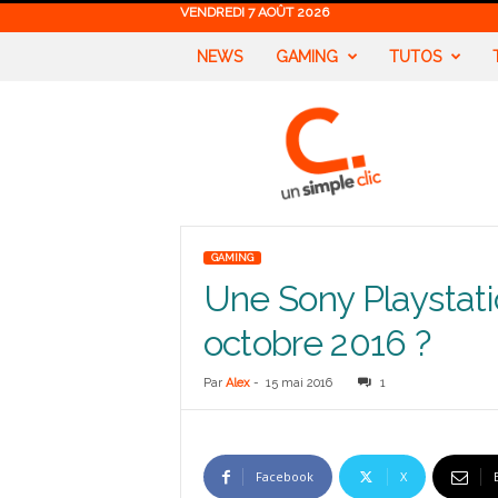
VENDREDI 7 AOÛT 2026
NEWS
GAMING
TUTOS
U
n
S
i
m
p
l
GAMING
e
Une Sony Playstat
C
l
octobre 2016 ?
i
c
Par
Alex
-
15 mai 2016
1
Facebook
X