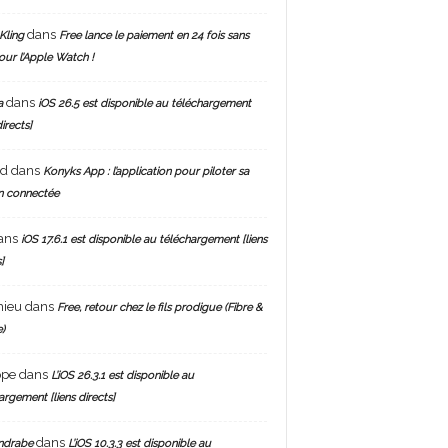
dans
Kling
Free lance le paiement en 24 fois sans
pour l’Apple Watch !
dans
a
iOS 26.5 est disponible au téléchargement
directs]
nd
dans
Konyks App : l’application pour piloter sa
n connectée
ans
iOS 17.6.1 est disponible au téléchargement [liens
]
hieu
dans
Free, retour chez le fils prodigue (Fibre &
)
ppe
dans
L’iOS 26.3.1 est disponible au
argement [liens directs]
dans
ndrabe
L’iOS 10.3.3 est disponible au