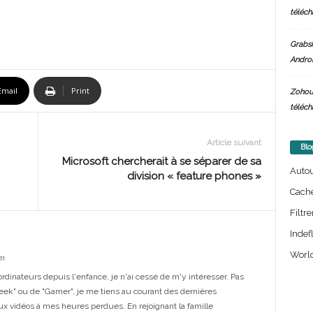
téléch
Grabsi
Androi
Email
Print
Zohou
téléch
Article suivant
Blo
Microsoft chercherait à se séparer de sa
Auto
division « feature phones »
Cach
Filtre
Indef
World
m
dinateurs depuis l'enfance, je n'ai cessé de m'y intéresser. Pas
eek" ou de "Gamer", je me tiens au courant des dernières
ux vidéos à mes heures perdues. En rejoignant la famille