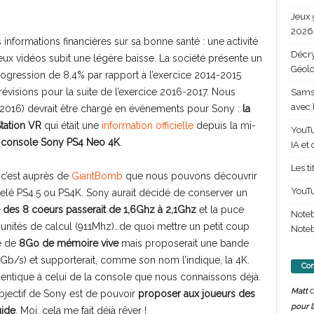
Jeux 
2026 
 informations financières sur sa bonne santé : une activité
Décry
ux vidéos subit une légère baisse. La société présente un
Géolo
progression de 8,4% par rapport à l’exercice 2014-2015
révisions pour la suite de l’exercice 2016-2017. Nous
Samsu
avec 
 2016) devrait être chargé en événements pour Sony :
la
Station VR
qui était une
information officielle
depuis la mi-
YouTu
a console Sony PS4 Neo 4K
.
IA et
Les t
 c’est auprès de
GiantBomb
que nous pouvons découvrir
YouTu
elé PS4.5 ou PS4K. Sony aurait décidé de conserver un
 des 8 coeurs passerait de 1,6Ghz à 2,1Ghz
et la puce
Note
unités de calcul (911Mhz)…de quoi mettre un petit coup
Noteb
é de
8Go de mémoire vive
mais proposerait une bande
Gb/s) et supporterait, comme son nom l’indique, la 4K.
Com
dentique à celui de la console que nous connaissons déjà.
d
Matt
jectif de Sony est de pouvoir
proposer aux joueurs des
pour l
uide
. Moi, cela me fait déjà rêver !