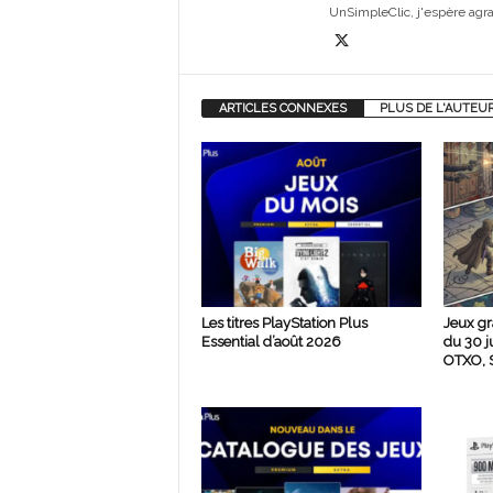
UnSimpleClic, j'espère agrand
ARTICLES CONNEXES
PLUS DE L'AUTEU
Les titres PlayStation Plus
Jeux gr
Essential d’août 2026
du 30 j
OTXO, S