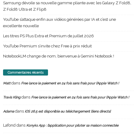
Samsung dévoile sa nouvelle gamme pliante avec les Galaxy Z Fold8,
Z Fold8 Ultra et Z Flip8
YouTube s’attaque enfin aux vidéos générées par IA et c’est une
excellente nouvelle
Les titres PS Plus Extra et Premium de juillet 2026
YouTube Premium s’invite chez Free à prix réduit
NotebookLM change de nom, bienvenue à Gemini Notebook !
Commentaires récents
dans
Matt
Free lance le paiement en 24 fois sans frais pour l’Apple Watch !
dans
Travis Kling
Free lance le paiement en 24 fois sans frais pour l’Apple Watch !
dans
Adama
iOS 26.5 est disponible au téléchargement [liens directs]
Lafond
dans
Konyks App : l’application pour piloter sa maison connectée