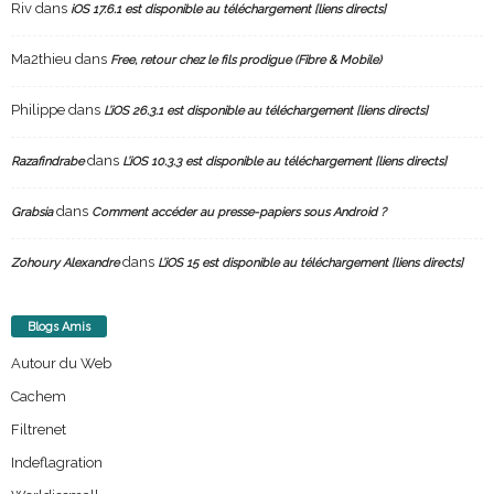
Riv
dans
iOS 17.6.1 est disponible au téléchargement [liens directs]
Ma2thieu
dans
Free, retour chez le fils prodigue (Fibre & Mobile)
Philippe
dans
L’iOS 26.3.1 est disponible au téléchargement [liens directs]
dans
Razafindrabe
L’iOS 10.3.3 est disponible au téléchargement [liens directs]
dans
Grabsia
Comment accéder au presse-papiers sous Android ?
dans
Zohoury Alexandre
L’iOS 15 est disponible au téléchargement [liens directs]
Blogs Amis
Autour du Web
Cachem
Filtrenet
Indeflagration