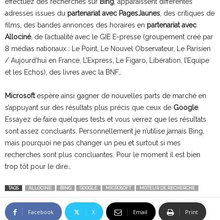
effectuez des recherches sur
Bing
, apparaissent différentes
adresses issues du
partenariat avec PagesJaunes
, des critiques de
films, des bandes annonces des horaires en
partenariat avec
Allociné
, de l’actualité avec le GIE E-presse (groupement créé par
8 médias nationaux : Le Point, Le Nouvel Observateur, Le Parisien
/ Aujourd’hui en France, L’Express, Le Figaro, Libération, l’Equipe
et les Echos), des livres avec la BNF…
Microsoft
espère ainsi gagner de nouvelles parts de marché en
s’appuyant sur des résultats plus précis que ceux de
Google
.
Essayez de faire quelques tests et vous verrez que les résultats
sont assez concluants. Personnellement je n’utilise jamais Bing,
mais pourquoi ne pas changer un peu et surtout si mes
recherches sont plus concluantes. Pour le moment il est bien
trop tôt pour le dire…
TAGS
ALLOCINE
BING
GOOGLE
MICROSOFT
MOTEUR DE RECHERCHE
Facebook
X
Email
Print