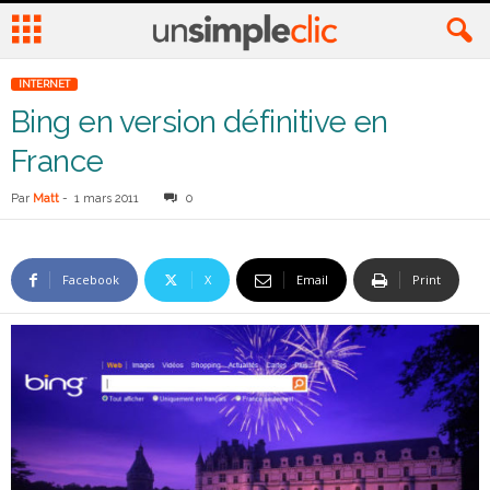
INTERNET
Bing en version définitive en
France
Par
Matt
-
1 mars 2011
0
Facebook
X
Email
Print