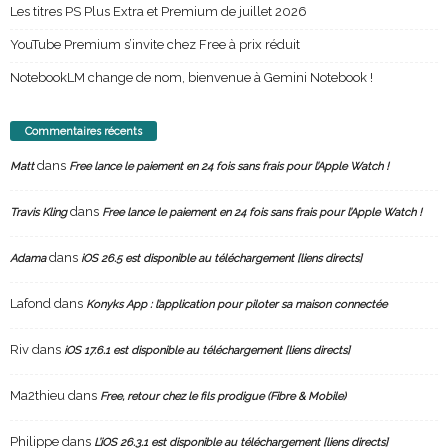
Les titres PS Plus Extra et Premium de juillet 2026
YouTube Premium s’invite chez Free à prix réduit
NotebookLM change de nom, bienvenue à Gemini Notebook !
Commentaires récents
dans
Matt
Free lance le paiement en 24 fois sans frais pour l’Apple Watch !
dans
Travis Kling
Free lance le paiement en 24 fois sans frais pour l’Apple Watch !
dans
Adama
iOS 26.5 est disponible au téléchargement [liens directs]
Lafond
dans
Konyks App : l’application pour piloter sa maison connectée
Riv
dans
iOS 17.6.1 est disponible au téléchargement [liens directs]
Ma2thieu
dans
Free, retour chez le fils prodigue (Fibre & Mobile)
Philippe
dans
L’iOS 26.3.1 est disponible au téléchargement [liens directs]