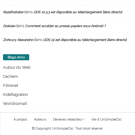
dans
Razafindrabe
L’iOS 10.3.3 est disponible au téléchargement [liens directs]
dans
Grabsia
Comment accéder au presse-papiers sous Android ?
dans
Zohoury Alexandre
L’iOS 15 est disponible au téléchargement [liens directs]
Blogs Amis
Autour du Web
Cachem
Filtrenet
Indeflagration
Worldissmall
À propos
Auteurs
Devenez rédacteur !
Vie d’UnSimpleClic
© Copyright UnSimpleClic. Tout droit réservé.