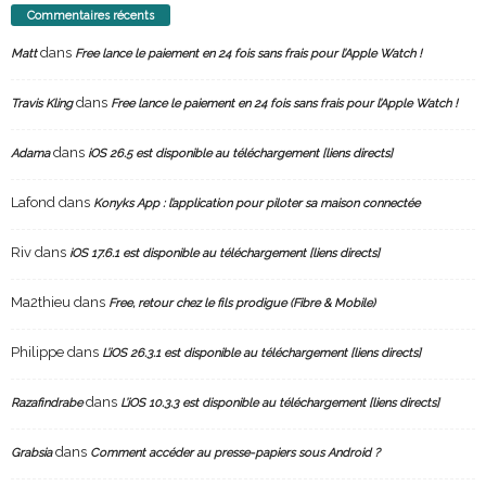
Commentaires récents
dans
Matt
Free lance le paiement en 24 fois sans frais pour l’Apple Watch !
dans
Travis Kling
Free lance le paiement en 24 fois sans frais pour l’Apple Watch !
dans
Adama
iOS 26.5 est disponible au téléchargement [liens directs]
Lafond
dans
Konyks App : l’application pour piloter sa maison connectée
Riv
dans
iOS 17.6.1 est disponible au téléchargement [liens directs]
Ma2thieu
dans
Free, retour chez le fils prodigue (Fibre & Mobile)
Philippe
dans
L’iOS 26.3.1 est disponible au téléchargement [liens directs]
dans
Razafindrabe
L’iOS 10.3.3 est disponible au téléchargement [liens directs]
dans
Grabsia
Comment accéder au presse-papiers sous Android ?