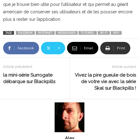
que je trouve bien utile pour l’utilisateur et qui permet au géant
américain de conserver ses utilisateurs et de les pousser encore
plus à rester sur l’application.
TAGS
FACEBOOK
INTERNET
MESSENGER
TUTORIEL
WI-FI
WIFI
Facebook
X
Email
Print
Article précédent
Article suivant
la mini-série Surrogate
Vivez la pire gueule de bois
débarque sur Blackpills
de votre vie avec la série
Skal sur Blackpills !
Alex