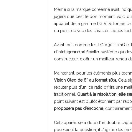
Même si la marque coréenne avait indiqué
jugera que c’est le bon moment, voici qu’
appareil de la gamme LG V. Si l’on en croit
du point de vue des caractéristiques tec
Avant tout, comme les LG V30 ThinQ et 
d’intelligence artificielle
, système qui devr
constructeur, d’offrir un meilleur rendu
Maintenant, pour les éléments plus techn
Vision Oled de 6″ au format 18:9
. Cela s
rebuter plus d’un, ce ratio offrira une me
traditionnel.
Quant à la résolution, elle s
point suivant est plutôt étonnant par rap
proposera pas d’encoche
, contrairement
Cet appareil sera doté d’un double capteu
poseraient la question, il s’agirait des