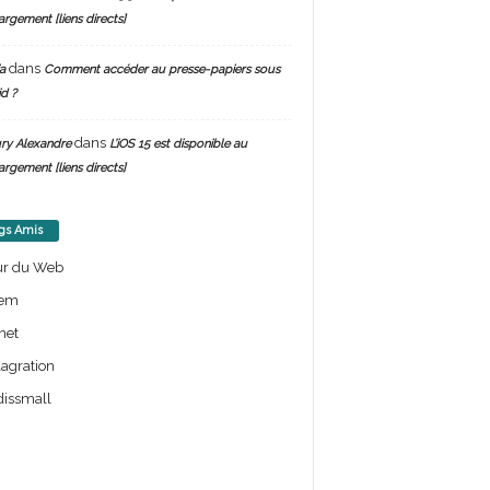
argement [liens directs]
dans
a
Comment accéder au presse-papiers sous
d ?
dans
ry Alexandre
L’iOS 15 est disponible au
argement [liens directs]
gs Amis
ur du Web
em
net
lagration
issmall