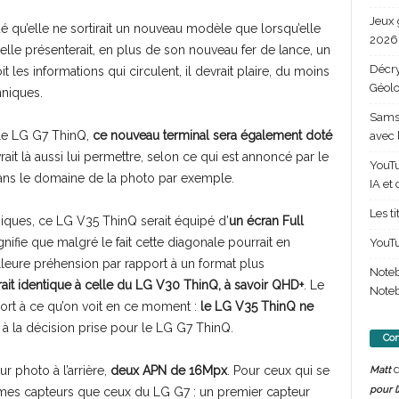
Jeux 
 qu’elle ne sortirait un nouveau modèle que lorsqu’elle
2026 
elle présenterait, en plus de son nouveau fer de lance, un
Décry
 les informations qui circulent, il devrait plaire, du moins
Géolo
hniques.
Samsu
le LG G7 ThinQ,
ce nouveau terminal sera également doté
avec 
ait là aussi lui permettre, selon ce qui est annoncé par le
YouTu
 dans le domaine de la photo par exemple.
IA et
Les t
iques, ce LG V35 ThinQ serait équipé d’
un écran Full
ignifie que malgré le fait cette diagonale pourrait en
YouTu
illeure préhension par rapport à un format plus
Note
erait identique à celle du LG V30 ThinQ, à savoir QHD+
. Le
Noteb
port à ce qu’on voit en ce moment :
le LG V35 ThinQ ne
 à la décision prise pour le LG G7 ThinQ.
Com
d
r photo à l’arrière,
deux APN de 16Mpx
. Pour ceux qui se
Matt
pour l
 mêmes capteurs que ceux du LG G7 : un premier capteur