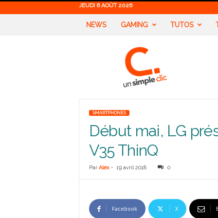
JEUDI 6 AOÛT 2026
NEWS
GAMING
TUTOS
U
n
S
i
m
p
l
SMARTPHONES
e
Début mai, LG pré
C
l
V35 ThinQ
i
c
Par
Alex
-
19 avril 2018
0
Facebook
X