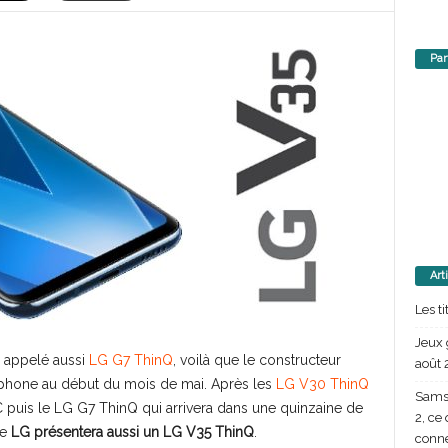
Par
Art
Les t
Jeux 
, appelé aussi
LG G7 ThinQ
, voilà que le constructeur
août 
tphone au début du mois de mai. Après les
LG V30 ThinQ
Samsu
puis le LG G7 ThinQ qui arrivera dans une quinzaine de
2, ce
ue
LG présentera aussi un LG V35 ThinQ
.
conn