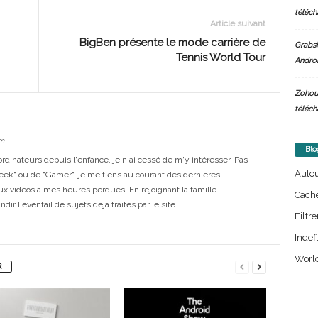
téléch
Article suivant
BigBen présente le mode carrière de
Grabsi
Tennis World Tour
Androi
Zohou
téléch
m
Blo
dinateurs depuis l'enfance, je n'ai cessé de m'y intéresser. Pas
Auto
eek" ou de "Gamer", je me tiens au courant des dernières
ux vidéos à mes heures perdues. En rejoignant la famille
Cach
ir l'éventail de sujets déjà traités par le site.
Filtre
Indef
World
R