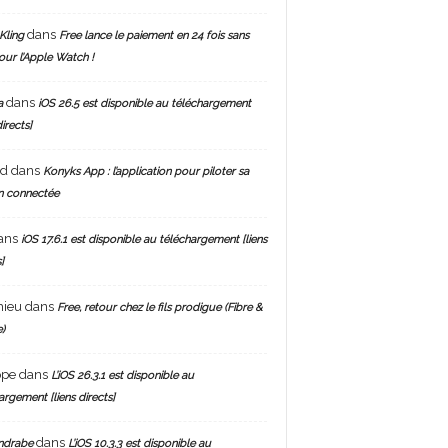
dans
Kling
Free lance le paiement en 24 fois sans
pour l’Apple Watch !
dans
a
iOS 26.5 est disponible au téléchargement
directs]
nd
dans
Konyks App : l’application pour piloter sa
n connectée
ans
iOS 17.6.1 est disponible au téléchargement [liens
]
hieu
dans
Free, retour chez le fils prodigue (Fibre &
)
ppe
dans
L’iOS 26.3.1 est disponible au
argement [liens directs]
dans
ndrabe
L’iOS 10.3.3 est disponible au