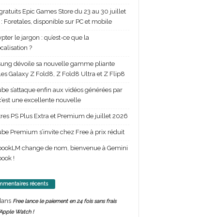
gratuits Epic Games Store du 23 au 30 juillet
: Foretales, disponible sur PC et mobile
pter le jargon : qu’est-ce que la
calisation ?
ng dévoile sa nouvelle gamme pliante
les Galaxy Z Fold8, Z Fold8 Ultra et Z Flip8
be s’attaque enfin aux vidéos générées par
 c’est une excellente nouvelle
itres PS Plus Extra et Premium de juillet 2026
be Premium s’invite chez Free à prix réduit
bookLM change de nom, bienvenue à Gemini
ook !
mentaires récents
ans
Free lance le paiement en 24 fois sans frais
’Apple Watch !