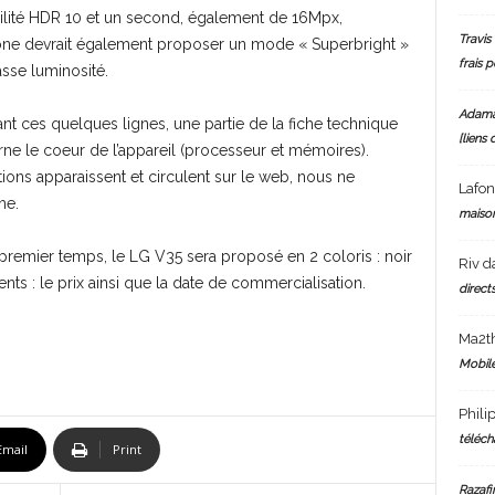
ilité HDR 10 et un second, également de 16Mpx,
Travis 
one devrait également proposer un mode « Superbright »
frais 
sse luminosité.
Adam
t ces quelques lignes, une partie de la fiche technique
[liens 
rne le coeur de l’appareil (processeur et mémoires).
tions apparaissent et circulent sur le web, nous ne
Lafo
he.
maiso
remier temps, le LG V35 sera proposé en 2 coloris : noir
Riv
d
nts : le prix ainsi que la date de commercialisation.
directs
Ma2t
Mobile
Phili
téléch
Email
Print
Razafi