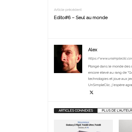
Article précédent
Edito#6 – Seul au monde
Alex
https://www.unsimpleclic.co
Plongé dans le monde des or
encore élevé au rang de "G
technologies et joue aux je
UnSimpleClic, j'espère agrand
ARTICLES CONNEXES
PLUS DE L'AUTEU