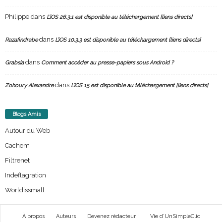
Philippe
dans
L’iOS 26.3.1 est disponible au téléchargement [liens directs]
dans
Razafindrabe
L’iOS 10.3.3 est disponible au téléchargement [liens directs]
dans
Grabsia
Comment accéder au presse-papiers sous Android ?
dans
Zohoury Alexandre
L’iOS 15 est disponible au téléchargement [liens directs]
Blogs Amis
Autour du Web
Cachem
Filtrenet
Indeflagration
Worldissmall
À propos
Auteurs
Devenez rédacteur !
Vie d’UnSimpleClic