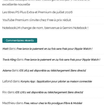
excellente nouvelle
Les titres PS Plus Extra et Premium de juillet 2026
YouTube Premium s’invite chez Free à prix réduit
NotebookLM change de nom, bienvenue à Gemini Notebook !
Commentaires récents
dans
Matt
Free lance le paiement en 24 fois sans frais pour l’Apple Watch !
dans
Travis Kling
Free lance le paiement en 24 fois sans frais pour l’Apple Watch !
dans
Adama
iOS 26.5 est disponible au téléchargement [liens directs]
Lafond
dans
Konyks App : l’application pour piloter sa maison connectée
Riv
dans
iOS 17.6.1 est disponible au téléchargement [liens directs]
Ma2thieu
dans
Free, retour chez le fils prodigue (Fibre & Mobile)