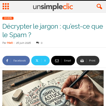
DIVERS
Décrypter le jargon : qu’est-ce que
le Spam ?
Par
Matt
-
26 juin 2026
0
Facebook
X
Email
Print