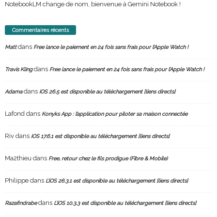
NotebookLM change de nom, bienvenue à Gemini Notebook !
Commentaires récents
dans
Matt
Free lance le paiement en 24 fois sans frais pour l’Apple Watch !
dans
Travis Kling
Free lance le paiement en 24 fois sans frais pour l’Apple Watch !
dans
Adama
iOS 26.5 est disponible au téléchargement [liens directs]
Lafond
dans
Konyks App : l’application pour piloter sa maison connectée
Riv
dans
iOS 17.6.1 est disponible au téléchargement [liens directs]
Ma2thieu
dans
Free, retour chez le fils prodigue (Fibre & Mobile)
Philippe
dans
L’iOS 26.3.1 est disponible au téléchargement [liens directs]
dans
Razafindrabe
L’iOS 10.3.3 est disponible au téléchargement [liens directs]