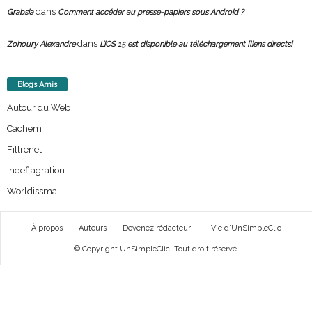
dans
Grabsia
Comment accéder au presse-papiers sous Android ?
dans
Zohoury Alexandre
L’iOS 15 est disponible au téléchargement [liens directs]
Blogs Amis
Autour du Web
Cachem
Filtrenet
Indeflagration
Worldissmall
À propos
Auteurs
Devenez rédacteur !
Vie d’UnSimpleClic
© Copyright UnSimpleClic. Tout droit réservé.