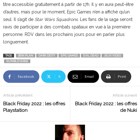
titre accessible gratuitement à partir de 17h. Il y en aura peut-être
d’autres, mais pour le moment, Epic Games n’en a affiché qu’un
seul. Il s’agit de
Star Wars Squadrons
. Les fans de la saga seront
ravis de participer à des combats spatiaux en vue à la première
personne. RDV dans les prochains jours pour en parler plus
longuement.
TAGS
BON PLAN
DARK DEITY
EPIC GAMES
EVIL DEAD
JEUX VIDEO
RUMBLEVERSE
Facebook
X
Email
Print
Article précédent
Article suivant
Black Friday 2022 : les offres
Black Friday 2022 : les offres
Playstation
de Nuki