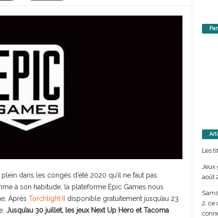
Par
Art
Les t
Jeux 
lein dans les congés d’été 2020 qu’il ne faut pas
août 
omme à son habitude, la plateforme Epic Games nous
Samsu
ne. Après
Torchlight II
disponible gratuitement jusqu’au 23
2, ce
ve.
Jusqu’au 30 juillet, les jeux Next Up Hero et Tacoma
conn