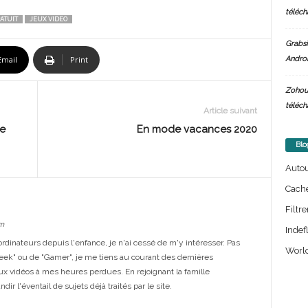
téléch
ATUIT
JEUX VIDEO
Grabsi
Androi
Email
Print
Zohou
téléch
Article suivant
e
En mode vacances 2020
Blo
Auto
Cach
Filtre
m
Indef
dinateurs depuis l'enfance, je n'ai cessé de m'y intéresser. Pas
World
eek" ou de "Gamer", je me tiens au courant des dernières
ux vidéos à mes heures perdues. En rejoignant la famille
ir l'éventail de sujets déjà traités par le site.