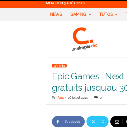
MERCREDI 5 AOÛT 2026
NEWS
GAMING
TUTOS
U
n
S
i
m
p
l
GAMING
e
Epic Games : Next
C
l
gratuits jusqu’au 30
i
c
Par
Alex
-
26 juillet 2020
0
Facebook
X