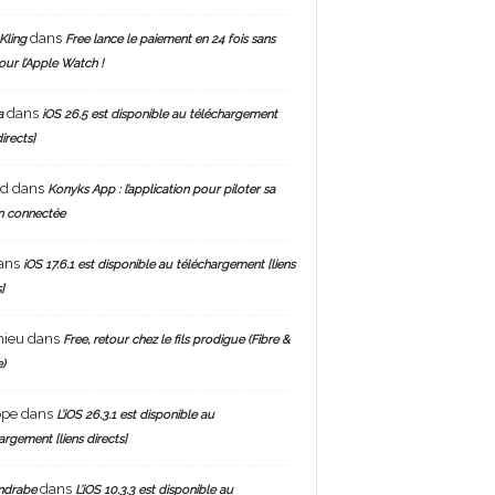
dans
Kling
Free lance le paiement en 24 fois sans
pour l’Apple Watch !
dans
a
iOS 26.5 est disponible au téléchargement
directs]
nd
dans
Konyks App : l’application pour piloter sa
n connectée
ans
iOS 17.6.1 est disponible au téléchargement [liens
]
hieu
dans
Free, retour chez le fils prodigue (Fibre &
)
ppe
dans
L’iOS 26.3.1 est disponible au
argement [liens directs]
dans
ndrabe
L’iOS 10.3.3 est disponible au