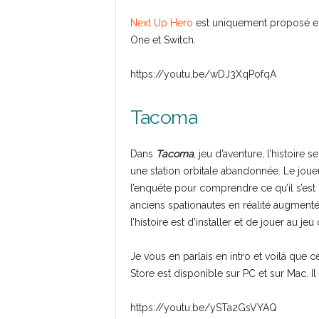
Next Up Hero
est uniquement proposé en v
One et Switch.
https://youtu.be/wDJ3XqPofqA
Tacoma
Dans
Tacoma
, jeu d’aventure, l’histoire
une station orbitale abandonnée. Le j
l’enquête pour comprendre ce qu’il s’est p
anciens spationautes en réalité augmenté
l’histoire est d’installer et de jouer au je
Je vous en parlais en intro et voilà que ce
Store est disponible sur PC et sur Mac. Il
https://youtu.be/ySTa2GsVYAQ