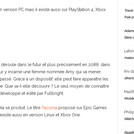
ersion PC mais il existe aussi sur PlayStation 4, Xbox
Travis 
frais 
Adam
[liens 
Lafo
maiso
 se déroule dans le futur et plus précisément en 2088, dans
Riv
d
oueur y incarne une femme nommée Amy qui va mener
directs
assé. Grâce à un dispositif, elle peut faire apparaître les
e. Que va-t-elle découvrir ? Le seul moyen de connaître
Ma2t
u développé et édité par Fullbright.
Mobile
la se produit. Le titre
Tacoma
proposé sur Epic Games
Phili
 existe aussi en version Linux et Xbox One.
téléch
Razafi