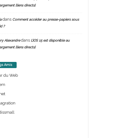
argement [liens directs]
dans
a
Comment accéder au presse-papiers sous
d ?
dans
ry Alexandre
L’iOS 15 est disponible au
argement [liens directs]
gs Amis
ur du Web
em
net
lagration
issmall