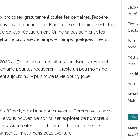
Jeux 
2026 
x proposés gratuitement toutes les semaines, j’espère
Décry
us soyez joueur PC ou Mac, cela se fait rapidement et ça
Géolo
ue de jeux régulièrement. On ne va pas se mentir, les
lateforme propose de temps en temps quelques titres sur
Samsu
avec 
YouTu
 2020 à 17h, les deux titres offerts sont Next Up Hero et
IA et
semaine pour les récupérer – il reste un peu moins de
Les t
nt aujourd’hui – puis toute la vie pour y jouer.
YouTu
Note
Noteb
n / RPG de type « Dungeon crawler ». Comme vous l’avez
Com
s que vous pouvez personnaliser, explorer de nombreux
res. Augmenter ses statistiques et sélectionner les
d
Matt
vancer au mieux dans cette aventure.
pour l