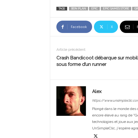
TAGS
BON PLAN
EPIC
EPIC GAMES STORE
GR
Facebook
X
Article précédent
Crash Bandicoot débarque sur mobil
sous forme d’un runner
Alex
https://www.unsimpleclic.co
Plongé dans le monde des or
encore élevé au rang de "G
technologies et joue aux je
UnSimpleClic, j'espère agrand