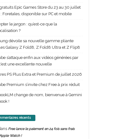
gratuits Epic Games Store du 23 au 30 juillet
: Foretales, disponible sur PC et mobile
pter le jargon : qu’est-ce que la
calisation ?
ng dévoile sa nouvelle gamme pliante
les Galaxy Z Fold8, Z Fold8 Ultra et Z Flip8
be s’attaque enfin aux vidéos générées par
 c’est une excellente nouvelle
itres PS Plus Extra et Premium de juillet 2026
be Premium s’invite chez Free à prix réduit
bookLM change de nom, bienvenue à Gemini
ook !
mentaires récents
ans
Free lance le paiement en 24 fois sans frais
’Apple Watch !