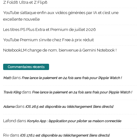
Z Fold8 Ultra et Z Flip8
YouTube s’attaque enfin aux vidéos générées par IA et c’est une
excellente nouvelle
Les titres PS Plus Extra et Premium de juillet 2026
YouTube Premium s’invite chez Free à prix réduit
NotebookLM change de nom, bienvenue à Gemini Notebook !
Commentaires récents
dans
Matt
Free lance le paiement en 24 fois sans frais pour l’Apple Watch !
dans
Travis Kling
Free lance le paiement en 24 fois sans frais pour l’Apple Watch !
dans
Adama
iOS 26.5 est disponible au téléchargement [liens directs]
Lafond
dans
Konyks App : l’application pour piloter sa maison connectée
Riv
dans
iOS 17.6.1 est disponible au téléchargement [liens directs]