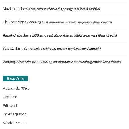
Ma2thieu
dans
Free, retour chez le fils prodigue (Fibre & Mobile)
Philippe
dans
L’iOS 26.3.1 est disponible au téléchargement [liens directs]
dans
Razafindrabe
L’iOS 10.3.3 est disponible au téléchargement [liens directs]
dans
Grabsia
Comment accéder au presse-papiers sous Android ?
dans
Zohoury Alexandre
L’iOS 15 est disponible au téléchargement [liens directs]
Blogs Amis
Autour du Web
Cachem
Filtrenet
Indeflagration
Worldissmall