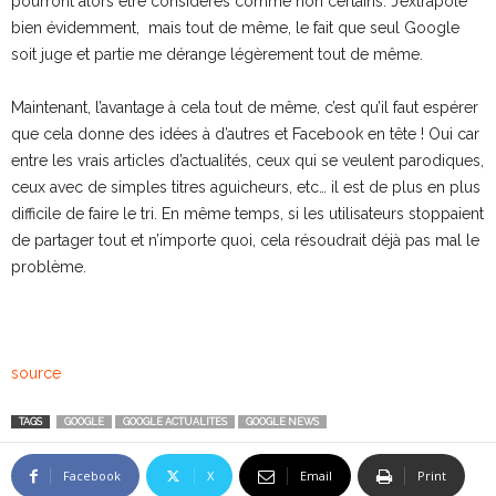
pourront alors être considérés comme non certains. J’extrapole
bien évidemment, mais tout de même, le fait que seul Google
soit juge et partie me dérange légèrement tout de même.
Maintenant, l’avantage à cela tout de même, c’est qu’il faut espérer
que cela donne des idées à d’autres et Facebook en tête ! Oui car
entre les vrais articles d’actualités, ceux qui se veulent parodiques,
ceux avec de simples titres aguicheurs, etc… il est de plus en plus
difficile de faire le tri. En même temps, si les utilisateurs stoppaient
de partager tout et n’importe quoi, cela résoudrait déjà pas mal le
problème.
source
TAGS
GOOGLE
GOOGLE ACTUALITES
GOOGLE NEWS
Facebook
X
Email
Print