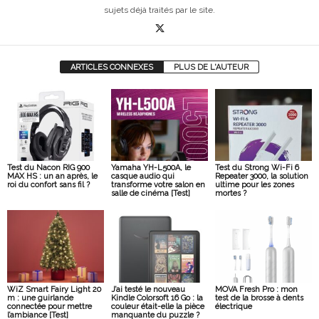
sujets déjà traités par le site.
ARTICLES CONNEXES
PLUS DE L'AUTEUR
Test du Nacon RIG 900
Yamaha YH-L500A, le
Test du Strong Wi-Fi 6
MAX HS : un an après, le
casque audio qui
Repeater 3000, la solution
roi du confort sans fil ?
transforme votre salon en
ultime pour les zones
salle de cinéma [Test]
mortes ?
WiZ Smart Fairy Light 20
J’ai testé le nouveau
MOVA Fresh Pro : mon
m : une guirlande
Kindle Colorsoft 16 Go : la
test de la brosse à dents
connectée pour mettre
couleur était-elle la pièce
électrique
l’ambiance [Test]
manquante du puzzle ?