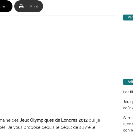
Email
Print
Par
Art
Les t
Jeux 
août 
Samsu
semaine des
Jeux Olympiques de Londres 2012
qui, je
2, ce
isés. Je vous propose depuis le début de suivre le
conn