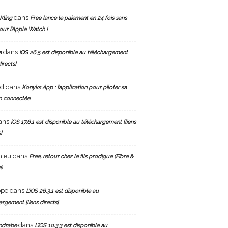
dans
Kling
Free lance le paiement en 24 fois sans
pour l’Apple Watch !
dans
a
iOS 26.5 est disponible au téléchargement
directs]
nd
dans
Konyks App : l’application pour piloter sa
n connectée
ans
iOS 17.6.1 est disponible au téléchargement [liens
]
hieu
dans
Free, retour chez le fils prodigue (Fibre &
)
ppe
dans
L’iOS 26.3.1 est disponible au
argement [liens directs]
dans
ndrabe
L’iOS 10.3.3 est disponible au