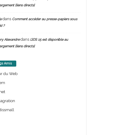
argement [liens directs]
dans
a
Comment accéder au presse-papiers sous
d ?
dans
ry Alexandre
L’iOS 15 est disponible au
argement [liens directs]
gs Amis
ur du Web
em
net
lagration
issmall