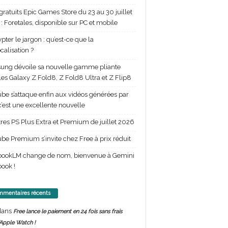
gratuits Epic Games Store du 23 au 30 juillet
: Foretales, disponible sur PC et mobile
pter le jargon : qu’est-ce que la
calisation ?
ng dévoile sa nouvelle gamme pliante
les Galaxy Z Fold8, Z Fold8 Ultra et Z Flip8
be s’attaque enfin aux vidéos générées par
 c’est une excellente nouvelle
itres PS Plus Extra et Premium de juillet 2026
be Premium s’invite chez Free à prix réduit
bookLM change de nom, bienvenue à Gemini
ook !
mentaires récents
ans
Free lance le paiement en 24 fois sans frais
’Apple Watch !