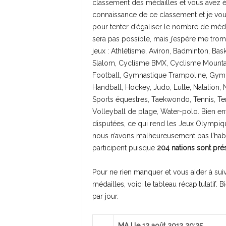
classement des médailles et vous avez é
connaissance de ce classement et je vous
pour tenter d’égaliser le nombre de médai
sera pas possible, mais j’espère me trom
jeux : Athlétisme, Aviron, Badminton, Ba
Slalom, Cyclisme BMX, Cyclisme Mountain
Football, Gymnastique Trampoline, Gymna
Handball, Hockey, Judo, Lutte, Natation,
Sports équestres, Taekwondo, Tennis, Tennis
Volleyball de plage, Water-polo. Bien en
disputées, ce qui rend les Jeux Olympiqu
nous n’avons malheureusement pas l’habi
participent puisque
204 nations sont pré
Pour ne rien manquer et vous aider à sui
médailles, voici le tableau récapitulatif. 
par jour.
MAJ le 12 août 2012 20:25