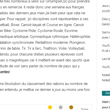
té très nombreux à venir sur UnSimpleClic pour prendre
Jeux 
 en remercie. Il reste donc une semaine aux français
2026 
lles des derniers jeux mais j’ai bien peur que cela ne
per. Pour rappel, 30 disciplines sont représentées à ces
Décry
Géolo
sketball, Boxe, Canoë-kayak et Course en ligne, Canoë
 Bike, Cyclisme Piste, Cyclisme Route, Escrime,
Samsu
stique artistique, Gymnastique rythmique, Haltérophilie,
avec 
 Natation synchronisée, Pentathlon moderne, Plongeon,
YouTu
 de table, Tir, Tir à l’arc, Triathlon, Voile, Volleyball,
IA et
tendu, pour chacune d’elles plusieurs épreuves sont
Les t
es si magnifiques car il mettent en avant des sports que
tude de voir sans parler du nombre de pays qui y
YouTu
sentes
!
Note
Noteb
vre l’évolution du classement des nations au nombre de
Bien entendu, je mettrai ce dernier à jour au moins une fois
Com
d
Matt
pour l
Total