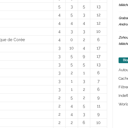
téléch
5
3
5
13
4
5
3
12
Grabsi
4
4
4
12
Androi
4
3
3
10
Zohou
ique de Corée
4
0
2
6
téléch
3
10
4
17
3
5
9
17
Blo
3
5
5
13
Auto
3
2
1
6
Cach
3
1
3
7
Filtre
3
1
2
6
Indef
2
5
2
9
World
2
4
5
11
2
4
3
9
2
2
6
10