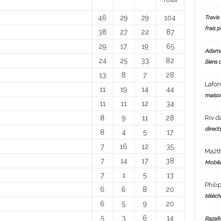
46
29
29
104
Travis 
frais 
38
27
22
87
29
17
19
65
Adam
24
25
33
82
[liens 
13
8
7
28
Lafo
11
19
14
44
maiso
11
11
12
34
Riv
d
8
9
11
28
directs
8
4
5
17
7
16
12
35
Ma2t
7
14
17
38
Mobile
7
1
5
13
Phili
6
6
8
20
téléch
6
5
9
20
5
3
6
14
Razafi