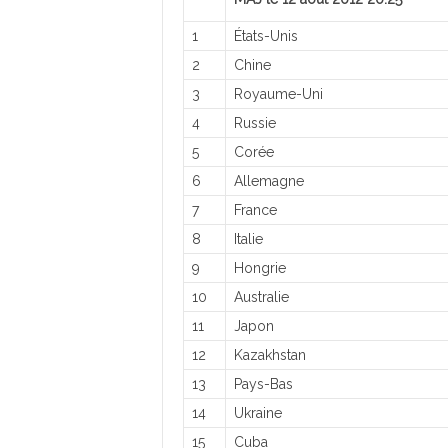
1
États-Unis
2
Chine
3
Royaume-Uni
4
Russie
5
Corée
6
Allemagne
7
France
8
Italie
9
Hongrie
10
Australie
11
Japon
12
Kazakhstan
13
Pays-Bas
14
Ukraine
15
Cuba