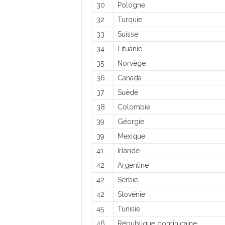
30
Pologne
32
Turquie
33
Suisse
34
Lituanie
35
Norvège
36
Canada
37
Suède
38
Colombie
39
Géorgie
39
Mexique
41
Irlande
42
Argentine
42
Serbie
42
Slovénie
45
Tunisie
46
République dominicaine