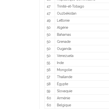
47
Trinité-et-Tobago
47
Ouzbékistan
49
Lettonie
50
Algérie
50
Bahamas
50
Grenade
50
Ouganda
50
Venezuela
55
Inde
56
Mongolie
57
Thaïlande
58
Égypte
59
Slovaquie
60
Arménie
60
Belgique