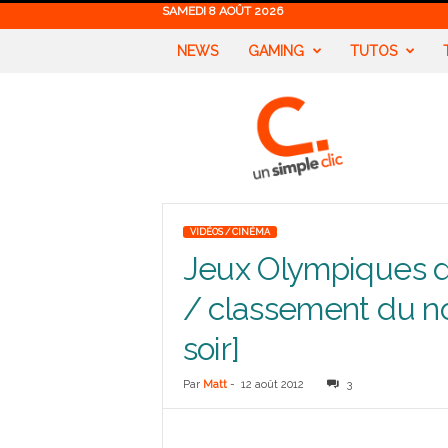
SAMEDI 8 AOÛT 2026
NEWS
GAMING
TUTOS
U
n
S
i
m
p
l
VIDÉOS / CINÉMA
e
Jeux Olympiques d
C
l
/ classement du n
i
c
soir]
Par
Matt
-
12 août 2012
3