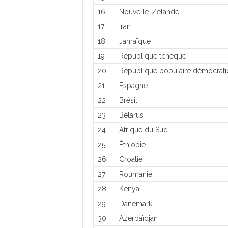
16
Nouvelle-Zélande
17
Iran
18
Jamaïque
19
République tchèque
20
République populaire démocrat
21
Espagne
22
Brésil
23
Bélarus
24
Afrique du Sud
25
Éthiopie
26
Croatie
27
Roumanie
28
Kenya
29
Danemark
30
Azerbaïdjan