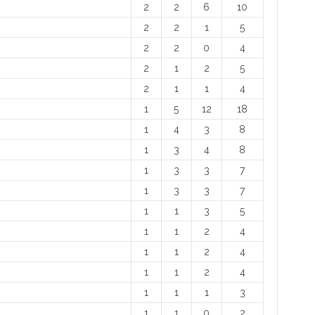
2
2
6
10
2
2
1
5
2
2
0
4
2
1
2
5
2
1
1
4
1
5
12
18
1
4
3
8
1
3
4
8
1
3
3
7
1
3
3
7
1
1
3
5
1
1
2
4
1
1
2
4
1
1
2
4
1
1
1
3
1
1
0
2