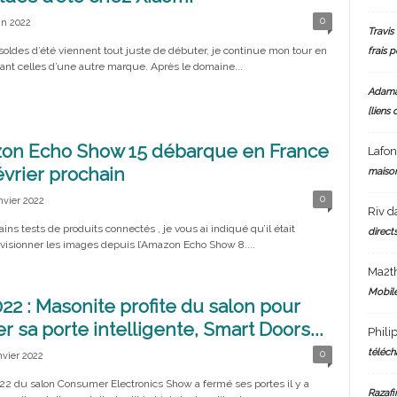
0
in 2022
Travis 
soldes d’été viennent tout juste de débuter, je continue mon tour en
frais 
ant celles d’une autre marque. Après le domaine...
Adam
[liens 
on Echo Show 15 débarque en France
Lafo
février prochain
maiso
0
nvier 2022
Riv
d
ains tests de produits connectés , je vous ai indiqué qu’il était
directs
 visionner les images depuis l’Amazon Echo Show 8....
Ma2t
Mobile
22 : Masonite profite du salon pour
r sa porte intelligente, Smart Doors...
Phili
téléch
0
nvier 2022
022 du salon Consumer Electronics Show a fermé ses portes il y a
Razafi