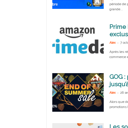
période de p
grande...
Prime 
exclus
-
Alex
7 oct
Après les ré
commerce en
GOG : 
jusqu’
-
Alex
26 s
Alors que d
promotions 
Les so