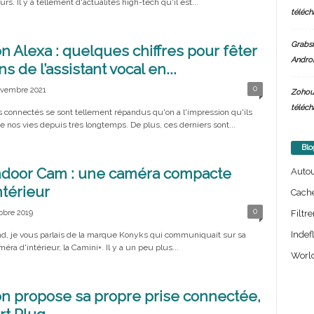
rs. Il y a tellement d'actualités high-tech qu'il est...
téléch
Grabsi
 Alexa : quelques chiffres pour fêter
Androi
ns de l’assistant vocal en...
0
ovembre 2021
Zohou
téléch
s connectés se sont tellement répandus qu'on a l'impression qu'ils
de nos vies depuis très longtemps. De plus, ces derniers sont...
Blo
ndoor Cam : une caméra compacte
Auto
ntérieur
Cach
0
Filtre
obre 2019
Indef
, je vous parlais de la marque Konyks qui communiquait sur sa
éra d'intérieur, la Camini+. Il y a un peu plus...
World
 propose sa propre prise connectée,