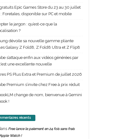
gratuits Epic Games Store du 23 au 30 juillet
: Foretales, disponible sur PC et mobile
pter le jargon : qu’est-ce que la
calisation ?
ng dévoile sa nouvelle gamme pliante
les Galaxy Z Fold8, Z Fold8 Ultra et Z Flip8
be s’attaque enfin aux vidéos générées par
 c’est une excellente nouvelle
itres PS Plus Extra et Premium de juillet 2026
be Premium s’invite chez Free à prix réduit
bookLM change de nom, bienvenue à Gemini
ook !
mentaires récents
ans
Free lance le paiement en 24 fois sans frais
’Apple Watch !