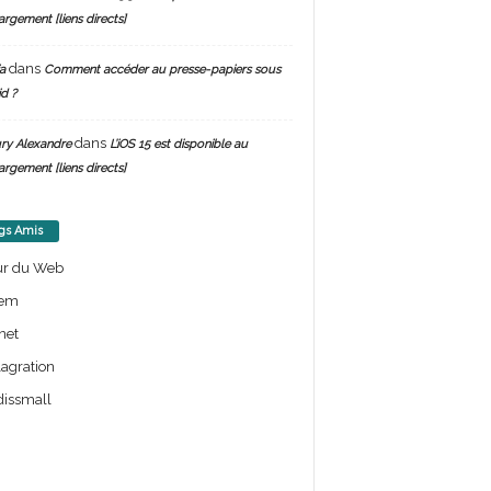
argement [liens directs]
dans
a
Comment accéder au presse-papiers sous
d ?
dans
ry Alexandre
L’iOS 15 est disponible au
argement [liens directs]
gs Amis
ur du Web
em
net
lagration
issmall