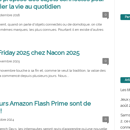
ier la vie au quotidien
0
eptembre 2018
Par
ent, quand on parle d'objets connectés ou de domotique, on cite
 mêmes marques, les plus connues. Pourtant il en existe d'autres
Friday 2025 chez Nacon 2025
0
ovembre 2025
ovembre touche à sa fin et, comme le veut la tradition, la valse des
a commencé depuis plusieurs jours. Nous...
Art
Les t
Jeux 
urs Amazon Flash Prime sont de
août 
!
Samsu
0
obre 2024
2, ce
conn
rench Days, les internautes seront ravis d’apprendre qu’une nouvelle