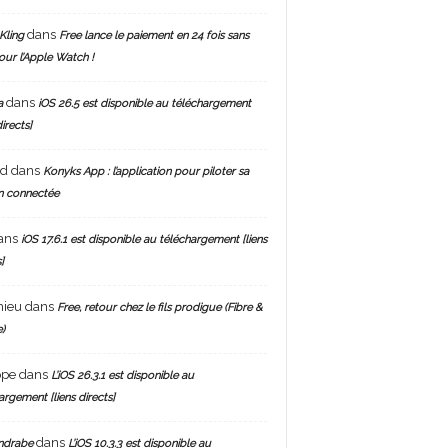
dans
Kling
Free lance le paiement en 24 fois sans
pour l’Apple Watch !
dans
a
iOS 26.5 est disponible au téléchargement
directs]
nd
dans
Konyks App : l’application pour piloter sa
n connectée
ans
iOS 17.6.1 est disponible au téléchargement [liens
]
hieu
dans
Free, retour chez le fils prodigue (Fibre &
)
ppe
dans
L’iOS 26.3.1 est disponible au
argement [liens directs]
dans
ndrabe
L’iOS 10.3.3 est disponible au