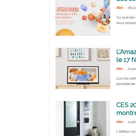
-
Alex
28 ju
Vu que les 
vous propos
L’Amaz
le 17 
-
Alex
24 ja
Lors de cert
possible de
CES 20
montre
-
Alex
14 ja
L'édition 2