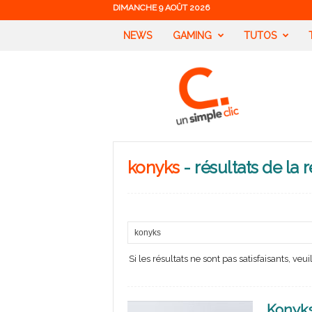
DIMANCHE 9 AOÛT 2026
NEWS
GAMING
TUTOS
U
n
S
i
m
p
l
konyks
-
résultats de la
e
C
l
i
c
Si les résultats ne sont pas satisfaisants, ve
Konyks