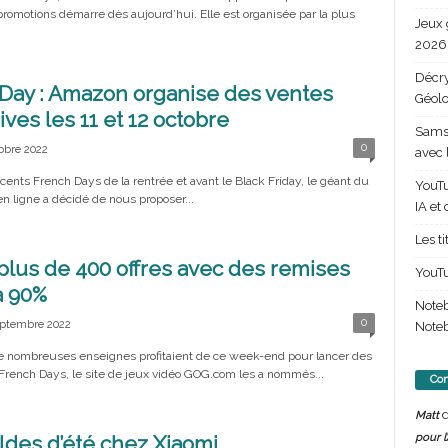
romotions démarre dès aujourd’hui. Elle est organisée par la plus
Jeux 
2026 
Décry
Day : Amazon organise des ventes
Géolo
ives les 11 et 12 octobre
Samsu
0
obre 2022
avec 
cents French Days de la rentrée et avant le Black Friday, le géant du
YouTu
 ligne a décidé de nous proposer...
IA et
Les t
plus de 400 offres avec des remises
YouTu
à 90%
Note
0
eptembre 2022
Noteb
e nombreuses enseignes profitaient de ce week-end pour lancer des
French Days, le site de jeux vidéo GOG.com les a nommés...
Com
d
Matt
pour l
ldes d’été chez Xiaomi