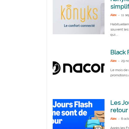
simplif
-
Alex
11 s
Habituellem
souvent les
qui...
Black 
-
Alex
29 n
Le mois de n
promotions 
Les Jo
retour 
-
Alex
8 oct
Après les F