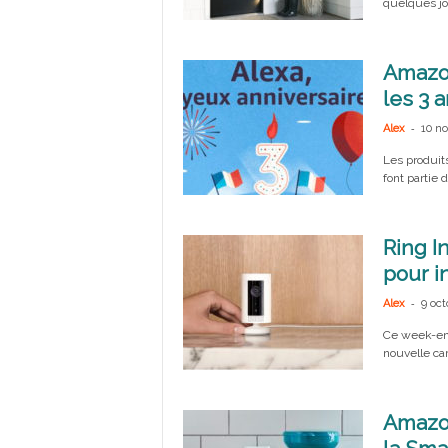
quelques jou
Amazon
les 3 a
-
Alex
10 n
Les produit
font partie 
Ring I
pour i
-
Alex
9 oct
Ce week-end
nouvelle cam
Amazon