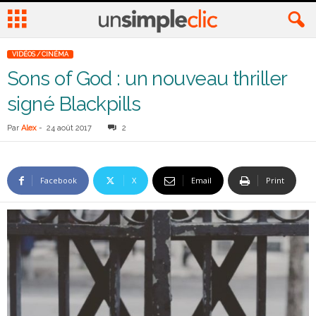
VIDÉOS / CINÉMA
Sons of God : un nouveau thriller
signé Blackpills
Par
Alex
-
24 août 2017
2
Facebook
X
Email
Print