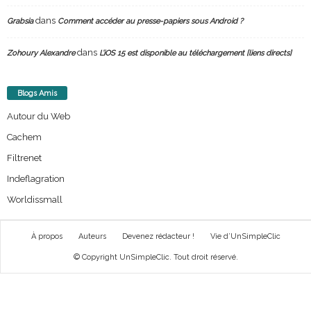
dans
Grabsia
Comment accéder au presse-papiers sous Android ?
dans
Zohoury Alexandre
L’iOS 15 est disponible au téléchargement [liens directs]
Blogs Amis
Autour du Web
Cachem
Filtrenet
Indeflagration
Worldissmall
À propos
Auteurs
Devenez rédacteur !
Vie d’UnSimpleClic
© Copyright UnSimpleClic. Tout droit réservé.