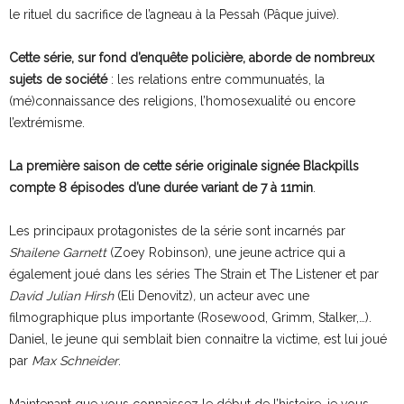
le rituel du sacrifice de l’agneau à la Pessah (Pâque juive).
Cette série, sur fond d’enquête policière, aborde de nombreux
sujets de société
: les relations entre communuatés, la
(mé)connaissance des religions, l’homosexualité ou encore
l’extrémisme.
La première saison de cette série originale signée Blackpills
compte 8 épisodes d’une durée variant de 7 à 11min
.
Les principaux protagonistes de la série sont incarnés par
Shailene Garnett
(Zoey Robinson), une jeune actrice qui a
également joué dans les séries The Strain et The Listener et par
David Julian Hirsh
(Eli Denovitz)
,
un acteur avec une
filmographique plus importante (Rosewood, Grimm, Stalker,…).
Daniel, le jeune qui semblait bien connaitre la victime, est lui joué
par
Max Schneider
.
Maintenant que vous connaissez le début de l’histoire, je vous