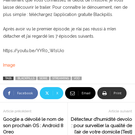
laisse découvrir le trailer. Pour connaître le dénouement, rien de
plus simple : téléchargez l’application gratuite Blackpills.
Après avoir vu le premier épisode, je n’ai pas réussi à m’en
détacher et j’ai regardé les 7 épisodes suivants.
https://youtu.be/YYR0_WlsUio
Image
TAGS
BLACKPILLS
SERIE
STREAMING
VOD
Facebook
X
Email
Print
Article précédent
Article suivant
Google a dévoilé le nom de
Détecteur d’humidité devolo
son prochain OS : Android 8
: pour surveiller la qualité de
Oreo
l’air de votre domicile [Test]