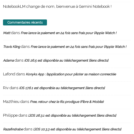
NotebookLM change de nom, bienvenue à Gemini Notebook !
Commentaires récents
dans
Matt
Free lance le paiement en 24 fois sans frais pour l’Apple Watch !
dans
Travis Kling
Free lance le paiement en 24 fois sans frais pour l’Apple Watch !
dans
Adama
iOS 26.5 est disponible au téléchargement [liens directs]
Lafond
dans
Konyks App : l’application pour piloter sa maison connectée
Riv
dans
iOS 17.6.1 est disponible au téléchargement [liens directs]
Ma2thieu
dans
Free, retour chez le fils prodigue (Fibre & Mobile)
Philippe
dans
L’iOS 26.3.1 est disponible au téléchargement [liens directs]
dans
Razafindrabe
L’iOS 10.3.3 est disponible au téléchargement [liens directs]