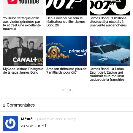
YouTube s’attaque enfin
Denis Villeneuve sera le
James Bond : 7 millions
aux vidéos générées par
réalisateur du film James
d’euros déjà récoltés à
IA et c’est une excellente
Bond 26
une vente aux enchères
nouvelle
MyCanal diffuse l’intégrale
Amazon débourse plus de
James Bond : la Lotus
de la saga James Bond
7 milliards pour 007
Esprit de L’Espion qui
m’aimait élue meilleur
gadget de la franchise
2 Commentaires
Mémé
3 novembre 2022 At 20h41
va voir sur YT