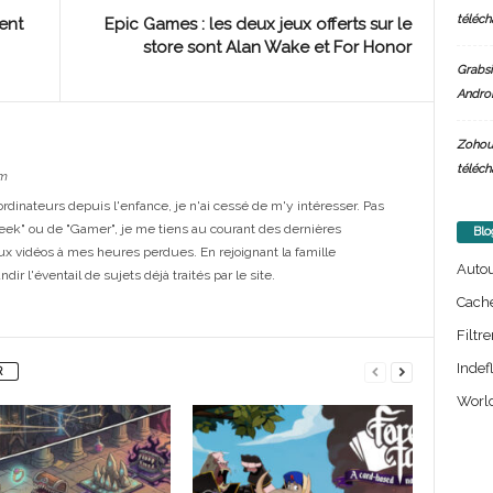
téléch
ent
Epic Games : les deux jeux offerts sur le
store sont Alan Wake et For Honor
Grabsi
Androi
Zohou
téléch
m
dinateurs depuis l'enfance, je n'ai cessé de m'y intéresser. Pas
eek" ou de "Gamer", je me tiens au courant des dernières
Blo
ux vidéos à mes heures perdues. En rejoignant la famille
Auto
ir l'éventail de sujets déjà traités par le site.
Cach
Filtre
Indef
R
World