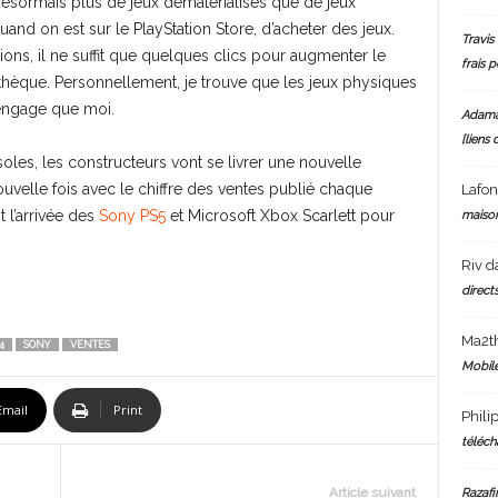
ormais plus de jeux dématérialisés que de jeux
 quand on est sur le PlayStation Store, d’acheter des jeux.
Travis 
s, il ne suffit que quelques clics pour augmenter le
frais 
thèque. Personnellement, je trouve que les jeux physiques
’engage que moi.
Adam
[liens 
oles, les constructeurs vont se livrer une nouvelle
nouvelle fois avec le chiffre des ventes publié chaque
Lafo
t l’arrivée des
Sony PS5
et Microsoft Xbox Scarlett pour
maiso
Riv
d
directs
Ma2t
4
SONY
VENTES
Mobile
Email
Print
Phili
téléch
Article suivant
Razafi