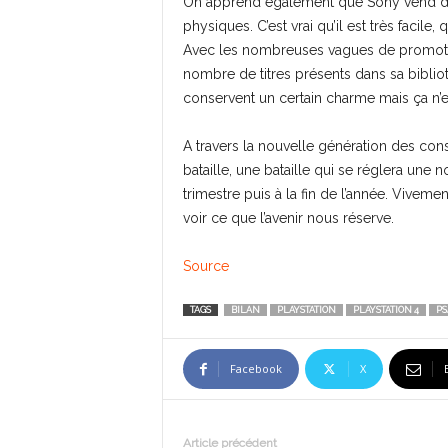
On apprend également que Sony vend dés
physiques. C’est vrai qu’il est très facile,
Avec les nombreuses vagues de promotion
nombre de titres présents dans sa biblio
conservent un certain charme mais ça n
A travers la nouvelle génération des cons
bataille, une bataille qui se réglera une 
trimestre puis à la fin de l’année. Vivemen
voir ce que l’avenir nous réserve.
Source
TAGS
BILAN
PLAYSTATION
PLAYSTATION 4
PS
Facebook
X
Article précédent