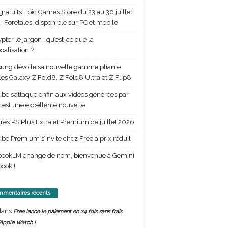
gratuits Epic Games Store du 23 au 30 juillet
: Foretales, disponible sur PC et mobile
pter le jargon : qu’est-ce que la
calisation ?
ng dévoile sa nouvelle gamme pliante
les Galaxy Z Fold8, Z Fold8 Ultra et Z Flip8
be s’attaque enfin aux vidéos générées par
 c’est une excellente nouvelle
itres PS Plus Extra et Premium de juillet 2026
be Premium s’invite chez Free à prix réduit
bookLM change de nom, bienvenue à Gemini
ook !
mentaires récents
ans
Free lance le paiement en 24 fois sans frais
’Apple Watch !