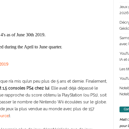
Jeux 
2026 
Décry
Géolo
4's as of June 30th 2019.
Samsu
avec 
d during the April to June quarter.
YouTu
IA et
 2019
Les t
YouTu
rque n’a mis qu’un peu plus de 5 ans et demie. Finalement,
Note
 1,5 consoles PS4 chez lui
. Elle avait déjà dépassé le
Noteb
 se rapproche du score obtenu la PlayStation (ou PS1), soit
dépasser le nombre de Nintendo Wii écoulées sur le globe.
e de jeux la plus vendue au monde avec plus de 157
Com
ource
).
d
Matt
pour l