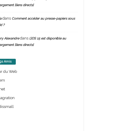
argement [liens directs]
dans
a
Comment accéder au presse-papiers sous
d ?
dans
ry Alexandre
L’iOS 15 est disponible au
argement [liens directs]
gs Amis
ur du Web
em
net
lagration
issmall