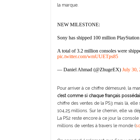
la marque.
NEW MILESTONE:
Sony has shipped 100 million PlayStation 
A total of 3.2 million consoles were shippe
pic.twitter.com/wmUUETps85
— Daniel Ahmad (@ZhugeEX)
July 30,
Pour arriver à ce chiffre démesuré, la ma
c’est comme si chaque français possédait
chiffre des ventes de la PS3 mais là, elle
104,25 millions. Sur le chemin, elle va 
La PS2 reste encore à ce jour la consol
millions de ventes à travers le monde (
s