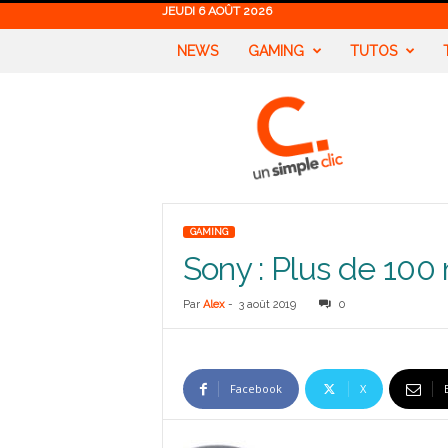
JEUDI 6 AOÛT 2026
NEWS
GAMING
TUTOS
U
n
S
i
m
p
l
GAMING
e
Sony : Plus de 100
C
l
i
Par
Alex
-
3 août 2019
0
c
Facebook
X