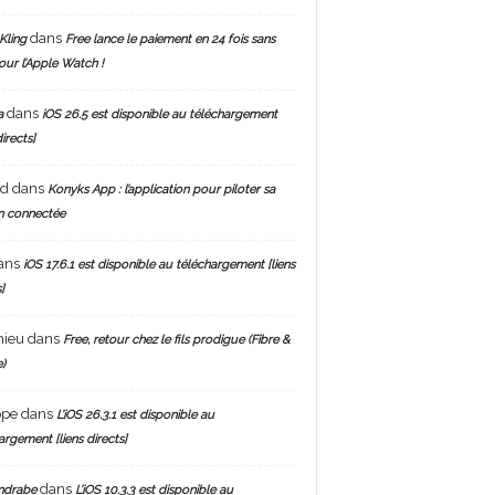
dans
Kling
Free lance le paiement en 24 fois sans
pour l’Apple Watch !
dans
a
iOS 26.5 est disponible au téléchargement
directs]
nd
dans
Konyks App : l’application pour piloter sa
n connectée
ans
iOS 17.6.1 est disponible au téléchargement [liens
]
hieu
dans
Free, retour chez le fils prodigue (Fibre &
)
ppe
dans
L’iOS 26.3.1 est disponible au
argement [liens directs]
dans
ndrabe
L’iOS 10.3.3 est disponible au