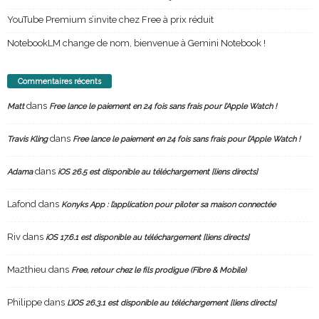
YouTube Premium s’invite chez Free à prix réduit
NotebookLM change de nom, bienvenue à Gemini Notebook !
Commentaires récents
dans
Matt
Free lance le paiement en 24 fois sans frais pour l’Apple Watch !
dans
Travis Kling
Free lance le paiement en 24 fois sans frais pour l’Apple Watch !
dans
Adama
iOS 26.5 est disponible au téléchargement [liens directs]
Lafond
dans
Konyks App : l’application pour piloter sa maison connectée
Riv
dans
iOS 17.6.1 est disponible au téléchargement [liens directs]
Ma2thieu
dans
Free, retour chez le fils prodigue (Fibre & Mobile)
Philippe
dans
L’iOS 26.3.1 est disponible au téléchargement [liens directs]