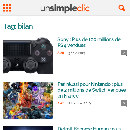
Tag: bilan
Sony : Plus de 100 millions de
PS4 vendues
-
0
Alex
3 août 2019
Pari réussi pour Nintendo : plus
de 2 millions de Switch vendues
en France
-
0
Alex
22 janvier 2019
Detroit Become Human : plus