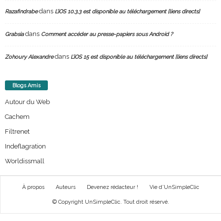
dans
Razafindrabe
L’iOS 10.3.3 est disponible au téléchargement [liens directs]
dans
Grabsia
Comment accéder au presse-papiers sous Android ?
dans
Zohoury Alexandre
L’iOS 15 est disponible au téléchargement [liens directs]
Blogs Amis
Autour du Web
Cachem
Filtrenet
Indeflagration
Worldissmall
À propos
Auteurs
Devenez rédacteur !
Vie d’UnSimpleClic
© Copyright UnSimpleClic. Tout droit réservé.