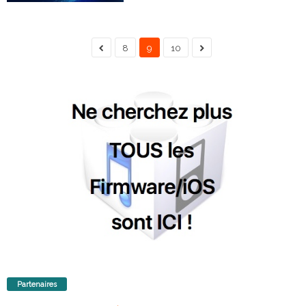
8
9
10
Partenaires