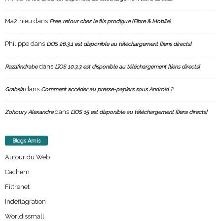
Ma2thieu
dans
Free, retour chez le fils prodigue (Fibre & Mobile)
Philippe
dans
L’iOS 26.3.1 est disponible au téléchargement [liens directs]
dans
Razafindrabe
L’iOS 10.3.3 est disponible au téléchargement [liens directs]
dans
Grabsia
Comment accéder au presse-papiers sous Android ?
dans
Zohoury Alexandre
L’iOS 15 est disponible au téléchargement [liens directs]
Blogs Amis
Autour du Web
Cachem
Filtrenet
Indeflagration
Worldissmall