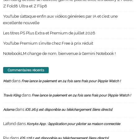
Z Fold8 Ultra et Z Flip8
YouTube s’attaque enfin aux vidéos générées par IA et c’est une
excellente nouvelle
Les titres PS Plus Extra et Premium de juillet 2026
YouTube Premium s’invite chez Free à prix réduit
NotebookLM change de nom, bienvenue à Gemini Notebook !
Commentaires récents
dans
Matt
Free lance le paiement en 24 fois sans frais pour l’Apple Watch !
dans
Travis Kling
Free lance le paiement en 24 fois sans frais pour l’Apple Watch !
dans
Adama
iOS 26.5 est disponible au téléchargement [liens directs]
Lafond
dans
Konyks App : l’application pour piloter sa maison connectée
Riv
dans
iOS 17.6.1 est disponible au téléchargement [liens directs]