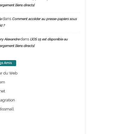
argement [liens directs]
dans
a
Comment accéder au presse-papiers sous
d ?
dans
ry Alexandre
L’iOS 15 est disponible au
argement [liens directs]
gs Amis
ur du Web
em
net
lagration
issmall