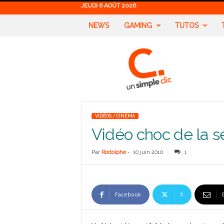
JEUDI 6 AOÛT 2026
NEWS
GAMING
TUTOS
U
n
S
i
m
p
l
VIDÉOS / CINÉMA
e
Vidéo choc de la sé
C
l
i
Par
Rodolphe
-
10 juin 2010
1
c
Facebook
X