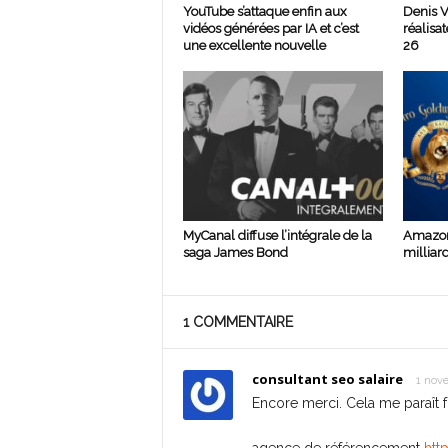
YouTube s’attaque enfin aux
Denis V
vidéos générées par IA et c’est
réalisa
une excellente nouvelle
26
MyCanal diffuse l’intégrale de la
Amazon
saga James Bond
milliar
1 COMMENTAIRE
consultant seo salaire
1 nov
Encore merci. Cela me paraît fo