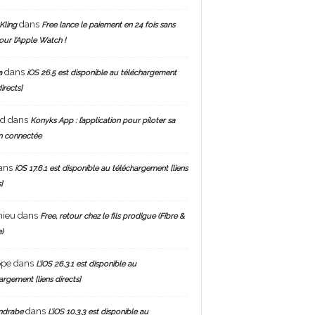
dans
Kling
Free lance le paiement en 24 fois sans
pour l’Apple Watch !
dans
a
iOS 26.5 est disponible au téléchargement
directs]
nd
dans
Konyks App : l’application pour piloter sa
n connectée
ans
iOS 17.6.1 est disponible au téléchargement [liens
]
hieu
dans
Free, retour chez le fils prodigue (Fibre &
)
ppe
dans
L’iOS 26.3.1 est disponible au
argement [liens directs]
dans
ndrabe
L’iOS 10.3.3 est disponible au