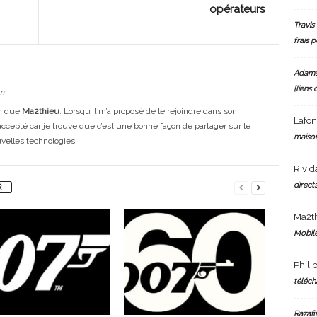
opérateurs
Travis 
frais 
Adam
[liens 
m
on que
Ma2thieu
. Lorsqu’il m’a proposé de le rejoindre dans son
Lafo
 accepté car je trouve que c’est une bonne façon de partager sur le
maiso
uvelles technologies.
Riv
d
directs
R
Ma2t
Mobile
Phili
téléch
Razafi