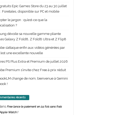
gratuits Epic Games Store du 23 au 30 juillet
: Foretales, disponible sur PC et mobile
pter le jargon : qu’est-ce que la
calisation ?
ng dévoile sa nouvelle gamme pliante
les Galaxy Z Fold8, Z Fold8 Ultra et Z Flip8
be s’attaque enfin aux vidéos générées par
 c’est une excellente nouvelle
itres PS Plus Extra et Premium de juillet 2026
be Premium s’invite chez Free à prix réduit
bookLM change de nom, bienvenue à Gemini
ook !
mentaires récents
ans
Free lance le paiement en 24 fois sans frais
’Apple Watch !