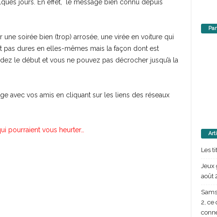
elques jours.
En effet, le message bien connu depuis
Par
 une soirée bien (trop) arrosée, une virée en voiture qui
t pas dures en elles-mêmes mais la façon dont est
rdez le début et vous ne pouvez pas décrocher jusqu’à la
e avec vos amis en cliquant sur les liens des réseaux
ui pourraient vous heurter…
Art
Les t
Jeux 
août 
Samsu
2, ce
conn