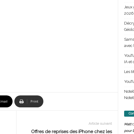
Jeux 
2026 
Décry
Géolo
Samsu
avec 
YouTu
IA et
Les t
YouTu
Note
Noteb
Email
Print
Com
Article suivant
d
Matt
pour l
Offres de reprises des iPhone chez les