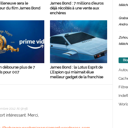
illeneuve sera le
James Bond : 7 millions d’euros
téléch
teur du film James Bond
déjà récoltés à une vente aux
enchères
Grabsi
Androi
Zohou
téléch
Blo
 débourse plus de 7
James Bond : la Lotus Esprit de
Auto
ds pour 007
L’Espion qui m’aimait élue
meilleur gadget de la franchise
Cach
Filtre
Indef
World
embre 2012 At 9h58
rt intéressant. Merci,