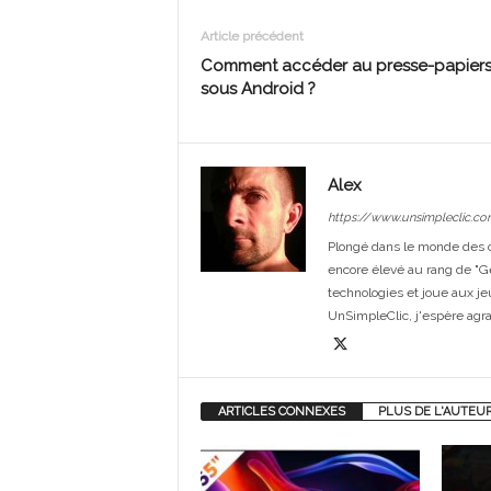
Article précédent
Comment accéder au presse-papier
sous Android ?
Alex
https://www.unsimpleclic.co
Plongé dans le monde des or
encore élevé au rang de "G
technologies et joue aux je
UnSimpleClic, j'espère agrand
ARTICLES CONNEXES
PLUS DE L'AUTEU