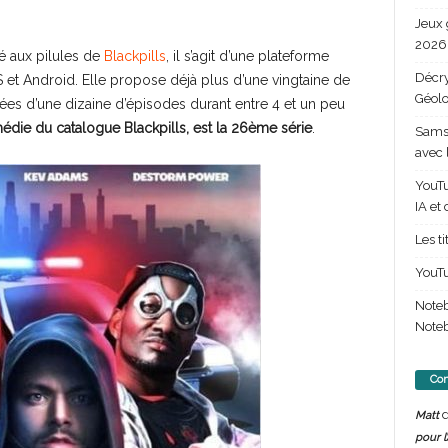
Jeux 
2026 
é aux pilules de
Blackpills
, il s’agit d’une plateforme
Décry
 et Android. Elle propose déjà plus d’une vingtaine de
Géolo
tuées d’une dizaine d’épisodes durant entre 4 et un peu
die du catalogue Blackpills, est la 26ème série
.
Samsu
avec 
YouTu
IA et
Les t
YouTu
Note
Noteb
Com
d
Matt
pour l