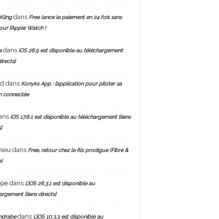
dans
Kling
Free lance le paiement en 24 fois sans
pour l’Apple Watch !
dans
a
iOS 26.5 est disponible au téléchargement
directs]
nd
dans
Konyks App : l’application pour piloter sa
n connectée
ans
iOS 17.6.1 est disponible au téléchargement [liens
]
hieu
dans
Free, retour chez le fils prodigue (Fibre &
)
ppe
dans
L’iOS 26.3.1 est disponible au
argement [liens directs]
dans
ndrabe
L’iOS 10.3.3 est disponible au