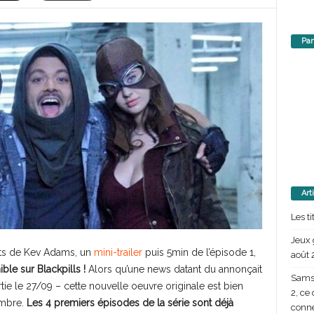
Par
Art
Les t
Jeux 
ts de Kev Adams, un
mini-trailer
puis 5min de l’épisode 1,
août 
ble sur Blackpills !
Alors qu’une news datant du annonçait
Samsu
tie le 27/09 – cette nouvelle oeuvre originale est bien
2, ce
tembre.
Les 4 premiers épisodes de la série sont déjà
conn