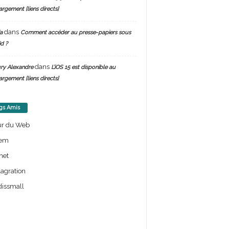
argement [liens directs]
dans
a
Comment accéder au presse-papiers sous
d ?
dans
ry Alexandre
L’iOS 15 est disponible au
argement [liens directs]
gs Amis
ur du Web
em
net
lagration
issmall