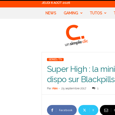
JEUDI 6 AOÛT 2026
NEWS
GAMING
TUTOS
U
n
S
i
m
p
l
SÉRIES / TV
e
Super High : la mi
C
l
dispo sur Blackpills
i
c
Par
Alex
-
25 septembre 2017
1
Facebook
X