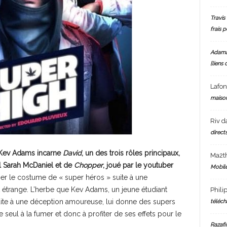
Travis 
frais 
Adam
[liens 
Lafo
maiso
Riv
d
directs
Kev Adams incarne
David
, un des trois rôles principaux,
Ma2t
l Sarah McDaniel et de
Chopper
, joué par le youtuber
Mobile
ser le costume de « super héros » suite à une
 étrange. L’herbe que Kev Adams, un jeune étudiant
Phili
suite à une déception amoureuse, lui donne des supers
téléch
le seul à la fumer et donc à profiter de ses effets pour le
Razafi