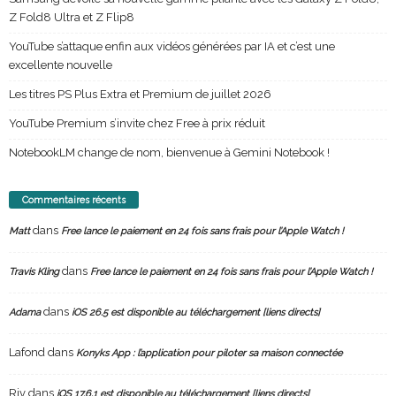
Z Fold8 Ultra et Z Flip8
YouTube s’attaque enfin aux vidéos générées par IA et c’est une
excellente nouvelle
Les titres PS Plus Extra et Premium de juillet 2026
YouTube Premium s’invite chez Free à prix réduit
NotebookLM change de nom, bienvenue à Gemini Notebook !
Commentaires récents
dans
Matt
Free lance le paiement en 24 fois sans frais pour l’Apple Watch !
dans
Travis Kling
Free lance le paiement en 24 fois sans frais pour l’Apple Watch !
dans
Adama
iOS 26.5 est disponible au téléchargement [liens directs]
Lafond
dans
Konyks App : l’application pour piloter sa maison connectée
Riv
dans
iOS 17.6.1 est disponible au téléchargement [liens directs]