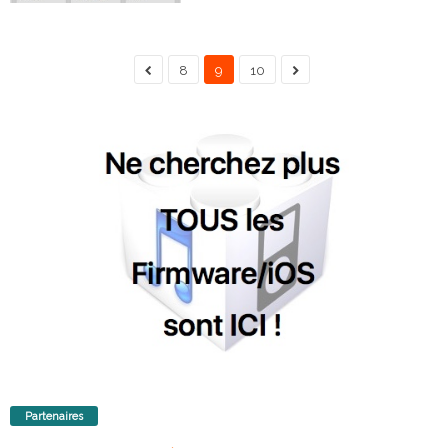
8
9
10
Partenaires