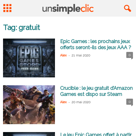
Tag: gratuit
Epic Games : les prochains jeux
offerts seront-ils des jeux AAA ?
-
0
Alex
21 mai 2020
Crucible : le jeu gratuit d’Amazon
Games est dispo sur Steam
-
0
Alex
20 mai 2020
Le jeu Epic Games offert à partir