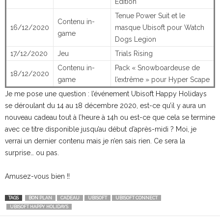
Edition
Tenue Power Suit et le
Contenu in-
16/12/2020
masque Ubisoft pour Watch
game
Dogs Legion
17/12/2020
Jeu
Trials Rising
Contenu in-
Pack « Snowboardeuse de
18/12/2020
game
l’extrême » pour Hyper Scape
Je me pose une question : l’événement Ubisoft Happy Holidays
se déroulant du 14 au 18 décembre 2020, est-ce qu’il y aura un
nouveau cadeau tout à l’heure à 14h ou est-ce que cela se termine
avec ce titre disponible jusqu’au début d’après-midi ? Moi, je
verrai un dernier contenu mais je n’en sais rien. Ce sera la
surprise… ou pas.
Amusez-vous bien !!
TAGS
BON PLAN
CADEAU
UBISOFT
UBISOFT CONNECT
UBISOFT HAPPY HOLIDAYS