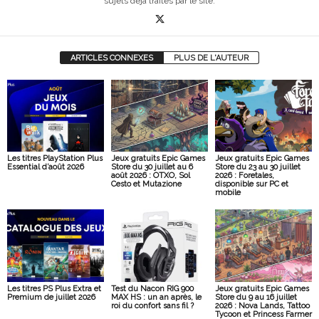
sujets déjà traités par le site.
ARTICLES CONNEXES
PLUS DE L'AUTEUR
Les titres PlayStation Plus
Jeux gratuits Epic Games
Jeux gratuits Epic Games
Essential d’août 2026
Store du 30 juillet au 6
Store du 23 au 30 juillet
août 2026 : OTXO, Sol
2026 : Foretales,
Cesto et Mutazione
disponible sur PC et
mobile
Les titres PS Plus Extra et
Test du Nacon RIG 900
Jeux gratuits Epic Games
Premium de juillet 2026
MAX HS : un an après, le
Store du 9 au 16 juillet
roi du confort sans fil ?
2026 : Nova Lands, Tattoo
Tycoon et Princess Farmer