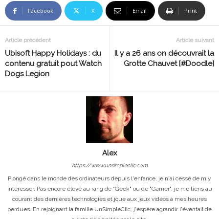
Facebook
X
Email
Print
Article précédent
Article suivant
Ubisoft Happy Holidays : du
Il y a 26 ans on découvrait la
contenu gratuit pout Watch
Grotte Chauvet [#Doodle]
Dogs Legion
Alex
https://www.unsimpleclic.com
Plongé dans le monde des ordinateurs depuis l'enfance, je n'ai cessé de m'y
intéresser. Pas encore élevé au rang de "Geek" ou de "Gamer", je me tiens au
courant des dernières technologies et joue aux jeux vidéos à mes heures
perdues. En rejoignant la famille UnSimpleClic, j'espère agrandir l'éventail de