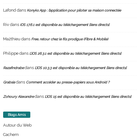
Lafond
dans
Konyks App : l’application pour piloter sa maison connectée
Riv
dans
iOS 17.6.1 est disponible au téléchargement [liens directs]
Ma2thieu
dans
Free, retour chez le fils prodigue (Fibre & Mobile)
Philippe
dans
L’iOS 26.3.1 est disponible au téléchargement [liens directs]
dans
Razafindrabe
L’iOS 10.3.3 est disponible au téléchargement [liens directs]
dans
Grabsia
Comment accéder au presse-papiers sous Android ?
dans
Zohoury Alexandre
L’iOS 15 est disponible au téléchargement [liens directs]
Blogs Amis
Autour du Web
Cachem