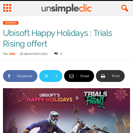
GAMING
Ubisoft Happy Holidays : Trials
Rising offert
Par
Alex
-
18 décembre 2020
0
Facebook
X
Email
Print