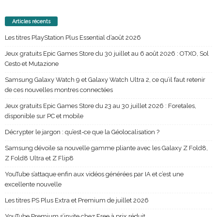
Jeux gratuits Epic Games Store du 30 juillet au 6 août 2026 : OTXO, Sol
Cesto et Mutazione
Samsung Galaxy Watch 9 et Galaxy Watch Ultra 2, ce qu’il faut retenir
de ces nouvelles montres connectées
Jeux gratuits Epic Games Store du 23 au 30 juillet 2026 : Foretales,
disponible sur PC et mobile
Décrypter le jargon : qu’est-ce que la Géolocalisation ?
Samsung dévoile sa nouvelle gamme pliante avec les Galaxy Z Fold8,
Z Fold8 Ultra et Z Flip8
YouTube s’attaque enfin aux vidéos générées par IA et c’est une
excellente nouvelle
Les titres PS Plus Extra et Premium de juillet 2026
YouTube Premium s’invite chez Free à prix réduit
NotebookLM change de nom, bienvenue à Gemini Notebook !
Commentaires récents