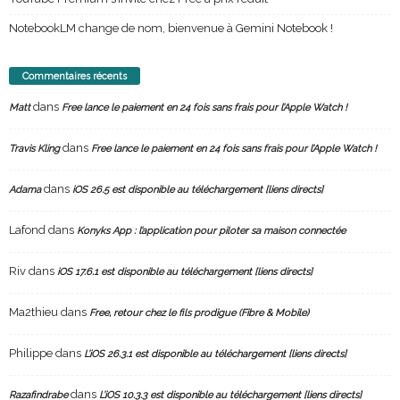
dans
Matt
Free lance le paiement en 24 fois sans frais pour l’Apple Watch !
dans
Travis Kling
Free lance le paiement en 24 fois sans frais pour l’Apple Watch !
dans
Adama
iOS 26.5 est disponible au téléchargement [liens directs]
Lafond
dans
Konyks App : l’application pour piloter sa maison connectée
Riv
dans
iOS 17.6.1 est disponible au téléchargement [liens directs]
Ma2thieu
dans
Free, retour chez le fils prodigue (Fibre & Mobile)
Philippe
dans
L’iOS 26.3.1 est disponible au téléchargement [liens directs]
dans
Razafindrabe
L’iOS 10.3.3 est disponible au téléchargement [liens directs]
dans
Grabsia
Comment accéder au presse-papiers sous Android ?
dans
Zohoury Alexandre
L’iOS 15 est disponible au téléchargement [liens directs]