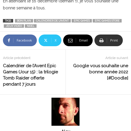
En attendant le 16 décembre (demain !!), je vous souhaite une
bonne semaine à tous.
TAGS
BON PLAN
CALENDRIER DE L'AVENT
EPIC GAMES
EPIC GAMES STORE
JEUX VIDEO
NOEL
Facebook
X
Email
Print
Article précédent
Article suivant
Calendrier de l’Avent Epic
Google vous souhaite une
Games (Jour 15) : la trilogie
bonne année 2022
Tomb Raider offerte
[#Doodle]
pendant 7 jours