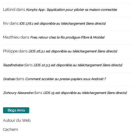
Lafond
dans
Konyks App : l’application pour piloter sa maison connectée
Riv
dans
iOS 17.6.1 est disponible au téléchargement [liens directs]
Ma2thieu
dans
Free, retour chez le fils prodigue (Fibre & Mobile)
Philippe
dans
L’iOS 26.3.1 est disponible au téléchargement [liens directs]
dans
Razafindrabe
L’iOS 10.3.3 est disponible au téléchargement [liens directs]
dans
Grabsia
Comment accéder au presse-papiers sous Android ?
dans
Zohoury Alexandre
L’iOS 15 est disponible au téléchargement [liens directs]
Blogs Amis
Autour du Web
Cachem